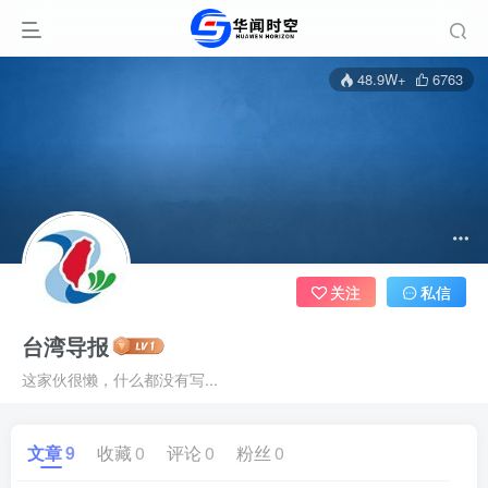
48.9W+
6763
关注
私信
台湾导报
这家伙很懒，什么都没有写...
文章
9
收藏
0
评论
0
粉丝
0