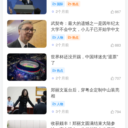
国际
热点
2个月前
867
武契奇：最大的遗憾之一是因年纪太
大学不会中文，小儿子已开始学中文
人物
热点
2个月前
883
世界杯还没开踢，中国球迷先“退票”
了
热点
2个月前
707
郑丽文返台后，穿粤企定制中山装亮
相
人物
3个月前
794
收获颇丰！郑丽文圆满结束大陆参