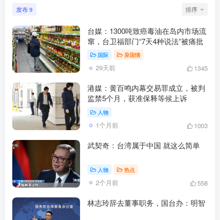
发布
排序
9
台媒：1300吨致癌毒油在岛内市场流
窜，台卫福部门“7天4种说法”被痛批
国际
异国情
29天前
1345
港媒：黄百鸣内幕交易罪成立，被判
监禁5个月，获准保释等候上诉
人物
1个月前
1003
武契奇：台湾属于中国 就这么简单
人物
热点
2个月前
558
林志玲辞去董事职务，国台办：明智