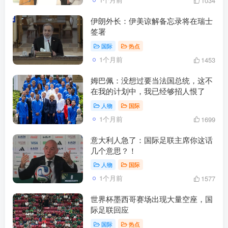
1034
伊朗外长：伊美谅解备忘录将在瑞士
签署
国际
热点
1个月前
1453
姆巴佩：没想过要当法国总统，这不
在我的计划中，我已经够招人恨了
人物
国际
1个月前
1699
意大利人急了：国际足联主席你这话
几个意思？！
人物
国际
1个月前
1577
世界杯墨西哥赛场出现大量空座，国
际足联回应
国际
热点