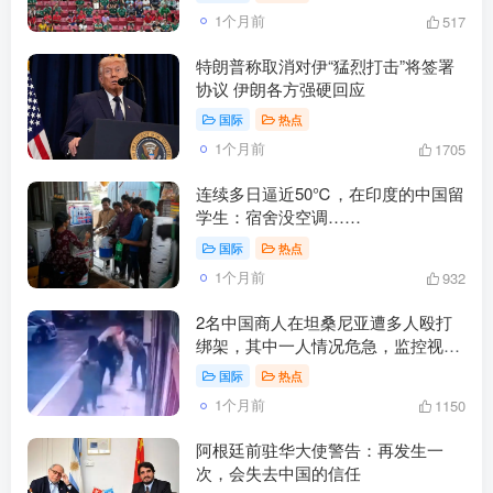
1个月前
517
特朗普称取消对伊“猛烈打击”将签署
协议 伊朗各方强硬回应
国际
热点
1个月前
1705
连续多日逼近50℃，在印度的中国留
学生：宿舍没空调……
国际
热点
1个月前
932
2名中国商人在坦桑尼亚遭多人殴打
绑架，其中一人情况危急，监控视频
曝光；嫌犯索要1.4亿赎金，警方已逮
国际
热点
捕4人
1个月前
1150
阿根廷前驻华大使警告：再发生一
次，会失去中国的信任