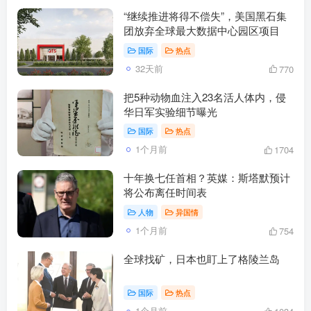
“继续推进将得不偿失”，美国黑石集
团放弃全球最大数据中心园区项目
国际
热点
32天前
770
把5种动物血注入23名活人体内，侵
华日军实验细节曝光
国际
热点
1个月前
1704
十年换七任首相？英媒：斯塔默预计
将公布离任时间表
人物
异国情
1个月前
754
全球找矿，日本也盯上了格陵兰岛
国际
热点
1个月前