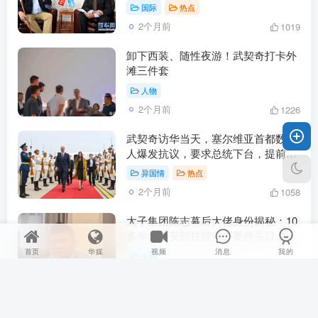
国际
热点
2个月前
1019
卸下西装、随性夜游！武契奇打卡外
滩三件套
人物
2个月前
1226
武契奇访华当天，塞尔维亚首都数万
人爆发抗议，要求总统下台，提前举
行选举！
异国情
热点
2个月前
1058
太子集团陈志幕后大佬身份揭秘：10
多年前公安部挂牌督办案件头目之一
首页
华媒
视频
消息
我的
人物
2个月前
881
首页
泰国4名警察涉嫌绑架勒索5名中国公