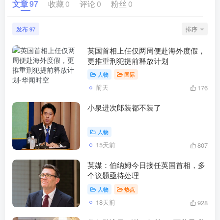
文章
97
收藏
0
评论
0
粉丝
0
发布
排序
97
英国首相上任仅两周便赴海外度假，
更推重刑犯提前释放计划
人物
国际
前天
176
小泉进次郎装都不装了
人物
15天前
807
英媒：伯纳姆今日接任英国首相，多
个议题亟待处理
人物
热点
18天前
928