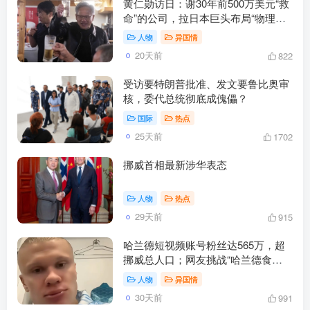
黄仁勋访日：谢30年前500万美元“救
命”的公司，拉日本巨头布局“物理人
工智能”
人物
异国情
20天前
822
受访要特朗普批准、发文要鲁比奥审
核，委代总统彻底成傀儡？
国际
热点
25天前
1702
挪威首相最新涉华表态
人物
热点
29天前
915
哈兰德短视频账号粉丝达565万，超
挪威总人口；网友挑战“哈兰德食
谱”，医生提醒：其饮食模式完全不适
人物
异国情
合普通人
30天前
991