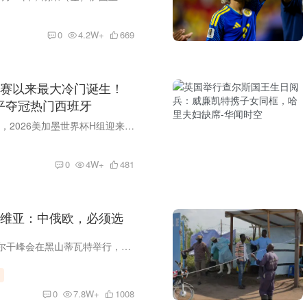
0
4.2W+
669
赛以来最大冷门诞生！
逼平夺冠热门西班牙
北京时间6月16日，2026美加墨世界杯H组迎来震撼一战！夺冠大热门西班牙迎战非洲新军佛得角，尽管西班牙全场控球碾压、狂轰27脚射门，却始终无法攻破对手球门，最终0-0握手言和。 这场平局不仅是...
0
4W+
481
尔维亚：中俄欧，必须选
近日，欧盟-西巴尔干峰会在黑山蒂瓦特举行，讨论欧盟扩大等问题。据塞尔维亚N1电视台6月5日报道，德国总理默茨在峰会期间表示，塞尔维亚“不能在俄罗斯、中国和欧洲之间摇摆不定”，必须明确决...
0
7.8W+
1008