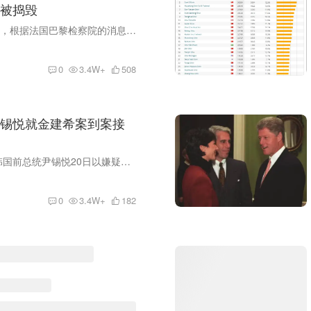
被捣毁
当地时间2月12日，根据法国巴黎检察院的消息，本周初，一个涉及卢浮宫和凡尔赛宫门票系统的大型诈骗网络被捣毁。共有9人被拘捕，包括2名博物馆工作人员、若干旅游导游，以及1名被怀疑为该网络组...
0
3.4W+
508
锡悦就金建希案到案接
据韩联社报道，韩国前总统尹锡悦20日以嫌疑人身份到案，接受负责调查其妻子金建希案件的特检组讯问。这是“金建希特检组”今年7月启动调查以来，首次对尹锡悦进行当面调查。 据报道，“金建希特...
0
3.4W+
182