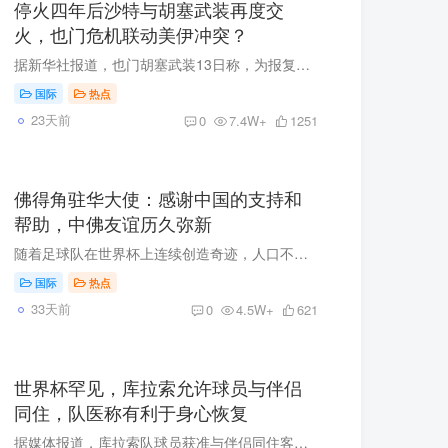
停火四年后沙特与胡塞武装再度交
火，也门危机联动美伊冲突？
据新华社报道，也门胡塞武装13日称，为报复沙特阿拉伯当天对也门首都萨那国际机场的空袭，该武装向沙特西南部的艾卜哈国际机场发射了导弹和无人机。另据沙特主导的多国联军消息，其防空部队拦截...
国际
热点
23天前
0
7.4W+
1251
佛得角驻华大使：感谢中国的支持和
帮助，中佛友谊历久弥新
随着足球队在世界杯上连续创造奇迹，人口不到60万、面积仅4000多平方公里的非洲岛国——佛得角火了。 “球队的惊艳表现，让所有佛得角人民都充满了喜悦与自豪！”身披国旗图案围巾的佛得角驻华...
国际
热点
33天前
0
4.5W+
621
世界杯罕见，库拉索允许球员与伴侣
同住，队医称有利于身心恢复
据媒体报道，库拉索队球员获准与伴侣同住客房，球队队医建议球员赛前与家人亲近，以此获取情感支撑。 ▲厄瓜多尔队与库拉索队战平后，库拉索队球员向球迷挥手致意 图据IC photo 库拉索是本届世...