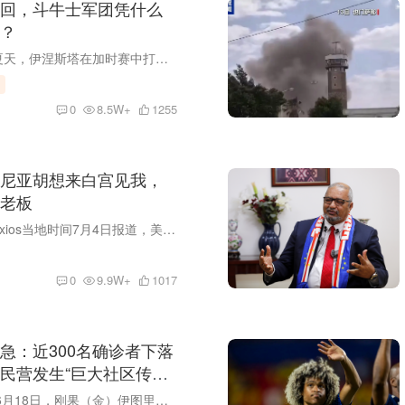
回，斗牛士军团凭什么
？
十六年前的那个夏天，伊涅斯塔在加时赛中打入制胜球，帮助西班牙队史首次捧起大力神杯。那一年，他们在小组赛首战中爆冷不敌瑞士队，成为世界杯历史上首支输掉首场比赛却最终夺冠的球队。 十六...
0
8.5W+
1255
尼亚胡想来白宫见我，
是老板
据美国新闻网站Axios当地时间7月4日报道，美国总统特朗普当天接受采访时表示，以色列总理内塔尼亚胡已请求前往白宫与他会晤，双方最快可能在特朗普结束赴土耳其出席北约峰会行程后，于下周举行...
0
9.9W+
1017
急：近300名确诊者下落
民营发生“巨大社区传
当地时间2026年6月18日，刚果（金）伊图里省，医护人员在卢旺帕拉治疗中心照料一名埃博拉患者。视觉中国 资料图 非洲公共卫生官员25日发出令人揪心的警告：在刚果（金）当前肆虐的埃博拉疫情中...