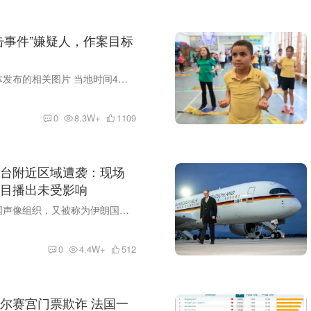
击事件”嫌疑人，作案目标
特朗普在社交媒体发布的相关图片 当地时间4月26日凌晨，美国哥伦比亚电视台援引两名消息人士的话报道称， 在25日晚发生的美国白宫记协晚宴安全事件中的涉案嫌疑人已向美执法当局供述，其作...
0
8.3W+
1109
台附近区域遭袭：现场
目播出未受影响
伊朗伊斯兰共和国声像组织，又被称为伊朗国家电视台，其总部位于伊朗首都德黑兰市中心区域。当地时间3月3日凌晨，伊朗国家电视台附近区域传出爆炸声，现场浓烟滚滚。目前，该机构的节目播出未受...
0
4.4W+
512
尔赛宫门票欺诈 法国一