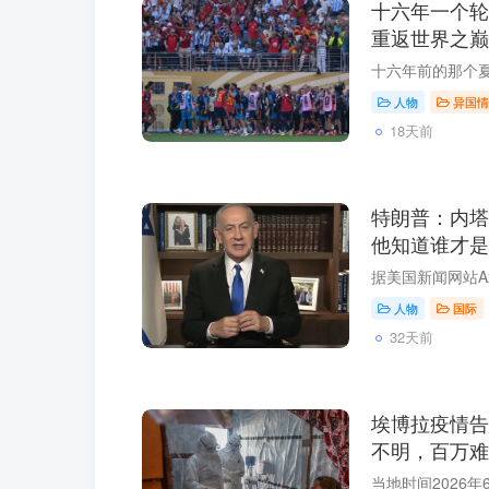
十六年一个轮
重返世界之巅
人物
异国情
18天前
特朗普：内塔
他知道谁才
人物
国际
32天前
埃博拉疫情告
不明，百万难
播”