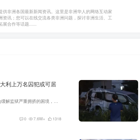
提供非洲各国最新新闻资讯。这里是非洲华人的网络互动家
洲资讯；您可以在线交流各类非洲问题，探讨非洲生活、工
合作等话题......
大利上万名囚犯或可居
据新华社消息，为缓解监狱严重拥挤的困境，意大利议会众议院29日通过一项法案，将允许符合特定条件的药物成瘾或酒精成瘾囚犯改为居家服刑。根据法案，这些囚犯必须同时进行康复治疗。 据囚犯权...
0
7.6W+
1318