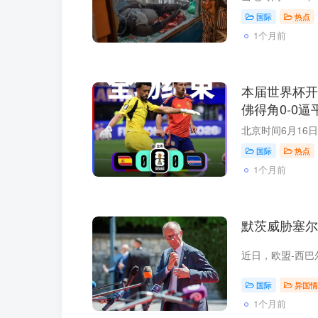
国际
热点
1个月前
本届世界杯开
佛得角0-0
国际
热点
1个月前
默茨威胁塞
国际
异国情
1个月前