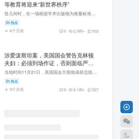
等教育将迎来“新世界秩序”
曾几何时，在一项根据学术出版物为衡量标准的全球排名中，哈佛大学一度是全球科研产出最为丰硕的研究型大学。然而，这一地位可能正在动摇，美媒如今担忧，这是美国学术界面临困境趋势的最新例证...
热点
6个月前
0
2.9W+
502
涉爱泼斯坦案，美国国会警告克林顿
夫妇：必须到场作证，否则面临严厉
处罚
当地时间11月21日，美国国会方面致函前总统比尔·克林顿及前国务卿希拉里·克林顿，要求他们分别在12月17日和12月18日出席国会听证会，就提供证词。国会警告称，若克林顿夫妇拖延，将被视作“藐...
热点
9个月前
0
3.1W+
527