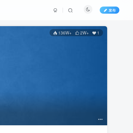
发布
136W+
2W+
1