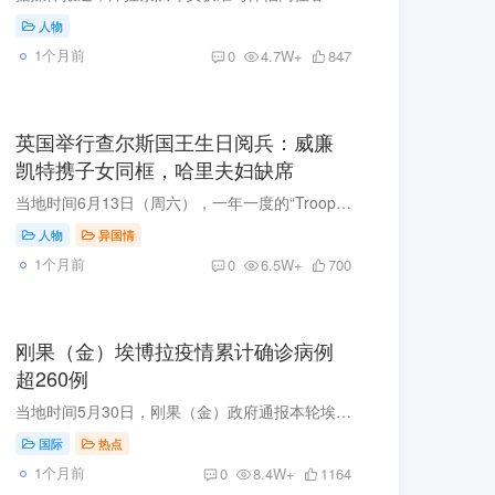
人物
1个月前
0
4.7W+
847
英国举行查尔斯国王生日阅兵：威廉
凯特携子女同框，哈里夫妇缺席
当地时间6月13日（周六），一年一度的“Trooping the Colour”（皇家军旗阅兵仪式）在白金汉宫与骑兵卫队阅兵场如期举行。 军旗阅兵仪式是英国最具代表性的年度王室盛典，它起源于18世纪的战场...
人物
异国情
1个月前
0
6.5W+
700
刚果（金）埃博拉疫情累计确诊病例
超260例
当地时间5月30日，刚果（金）政府通报本轮埃博拉疫情防控最新进展，目前该国累计确诊病例超260例，疫情波及伊图里省、北基伍省及南基伍省多地。 为提升防疫效率，当地已将埃博拉病毒检测出结果...
国际
热点
1个月前
0
8.4W+
1164