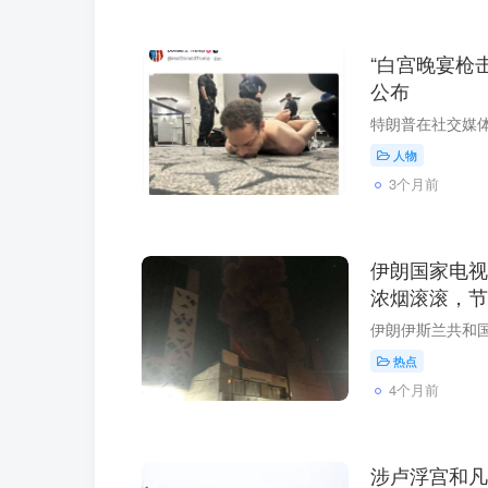
“白宫晚宴枪
公布
人物
3个月前
伊朗国家电视
浓烟滚滚，节
热点
4个月前
涉卢浮宫和凡