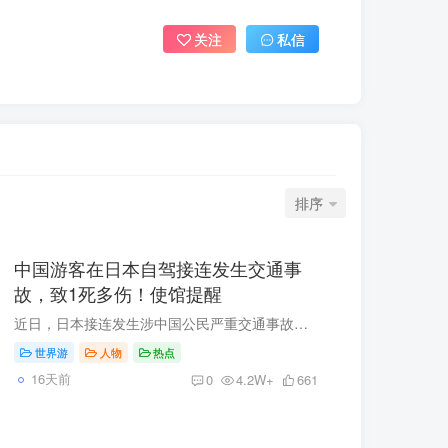
关注
私信
排序
中国游客在日本自驾接连发生交通事
故，致1死多伤！使馆提醒
近日，日本接连发生涉中国公民严重交通事故。7月21日，南都N视频记者从中国驻日本大使馆获悉，本月16日，北海道富良野市某铁路道口发生一起中国游客自驾轿车同列车相撞事故，5名游客受伤。20日...
世界游
人物
热点
16天前
0
4.2W+
661