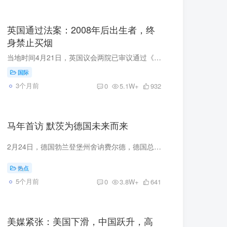
英国通过法案：2008年后出生者，终
身禁止买烟
当地时间4月21日，英国议会两院已审议通过《烟草与电子烟法案》，现年17岁及以下青少年被终身禁止购买香烟。 2023年10月2日，英国伦敦弗洛拉花园小学学生跟随来自中国的体育教师学习武术动作。...
国际
3个月前
0
5.1W+
932
马年首访 默茨为德国未来而来
2月24日，德国勃兰登堡州舍讷费尔德，德国总理默茨启程访华前在柏林机场发表讲话。视觉中国供图 2月26日，北京，德国总理默茨参观故宫。视觉中国供图 2月25日至26日，马年春节年味未消，德国总...
热点
5个月前
0
3.8W+
641
美媒紧张：美国下滑，中国跃升，高