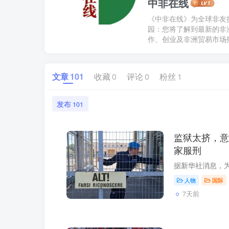
中非在线
《中非在线》为全球非友
园：您将了解到最新的非
作、创业及非洲贸易市场拓展
文章
101
收藏
0
评论
0
粉丝
1
发布
101
监狱太挤，意
家服刑
人物
国际
7天前