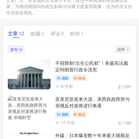
展，为增强两国间的相互影响与沟通力度发挥能量，也为经济文化
交流创造商机。
文章
12
收藏
0
评论
0
粉丝
1
发布
排序
12
不得限制“出生公民权”！美最高法裁
定特朗普行政令违宪
国际
热点
37天前
1297
亚美尼亚迎来大选，亲西执政阵营与
亲俄反对派将进行角逐
国际
热点
1个月前
1165
外媒：日本爆发数十年来最大规模反