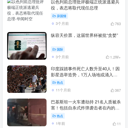
以色列前总理批评极端正统派逃避兵
役，表态将取代现任总理
异国情
3个月前
763
纵容天价票，这届世界杯被批“贪婪”
国际
3个月前
1.2W+
印度踩踏事件死亡人数升至40人！因
影星选举造势，1万人场地或涌入近3
万人
热点
11个月前
367
巴基斯坦一火车遭劫持 21名人质被杀
害！包括自杀式炸弹袭击者在内的33
名恐怖分子被打死
热点
1年前
11