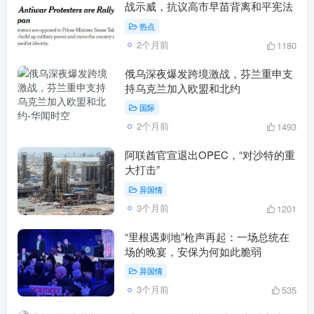
战示威，抗议高市早苗背离和平宪法
热点
2个月前
1180
俄乌深夜爆发跨境激战，芬兰重申支
持乌克兰加入欧盟和北约
国际
2个月前
1493
阿联酋官宣退出OPEC，“对沙特的重
大打击”
异国情
3个月前
1201
“里根遇刺地”枪声再起：一场总统在
场的晚宴，安保为何如此脆弱
异国情
3个月前
535