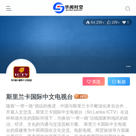
64.2W+
2W+
1
关注
私信
斯里兰卡国际中文电视台
随着“一带一路”倡议的推进，中国与斯里兰卡不断深化务实合作，
开展人文交流，斯里兰卡国际中文电视台（Sri.Lanka ICTV）在这
样和谐共生的国际环境下，为推动“一带一路”沿线国家和地区的政
治、经济、文化的沟通与交流贡献力量。 斯里兰卡国际中文电视
台的搭建将为中斯两国在文化交流、电影电视、商贸旅游等方面建
立更广泛、更直观的交流展示平台，促进中斯两国的深度融合发