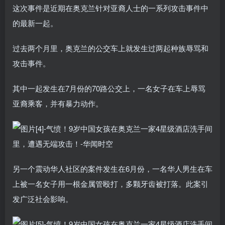
这次事件是近期在奥克兰针对亚裔人士的一系列攻击事件中
的最新一起。
过去两个月里，奥克兰的公交车上就发生过两起种族辱骂和
攻击事件。
其中一起发生在7月份的70路公交上，一名女子在车上辱骂
亚裔乘客，并有暴力动作。
另一个震动华人社区的案件发生在6月份，一名华人男生在车
上被一名女子用一根金属管殴打，多颗牙齿被打落。此案引
发广泛社会影响。