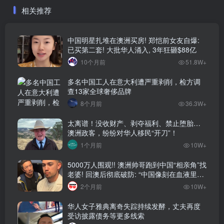
相关推荐
中国明星扎堆在澳洲买房! 郑恺前女友自爆:
已买第二套! 大批华人涌入, 3年狂砸$88亿
10个月前
51.8W+
多名中国工人在意大利遭严重剥削，检方调
查13家全球奢侈品牌
8个月前
36.3W+
太离谱！没收财产、剥夺福利、禁止堕胎…
澳洲政客，纷纷对华人移民“开刀”！
1个月前
10W+
5000万人围观!! 澳洲帅哥跑到中国“相亲角”找
老婆! 回澳后彻底破防: “中国像刻在血液里的
家”! 全网疯狂热议…
2个月前
10W+
华人女子雅典离奇失踪持续发酵，丈夫再度
受访披露债务等更多线索