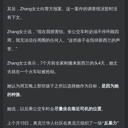
其后，Zhang女士向警方报案。这一案件的调查情况暂时没
有下文。
Zhang女士说，“现在我很害怕。坐公交车时必须不停环顾四
周，我无法信任周围的任何人。“这些孩子会毁掉新西兰的声
誉。”
Zhang女士表示，7个月前全家刚搬来新西兰的头4天，她丈
夫就在一个火车站被抢劫。
她认为周五晚上那些孩子之所以选择她作为目标，
是因为她
的种族
。
她说，以后乘公交车时会
尽量坐在靠近司机的位置
。
上个月13日，奥克兰华人社区在奥克兰组织了一场
“反暴力”