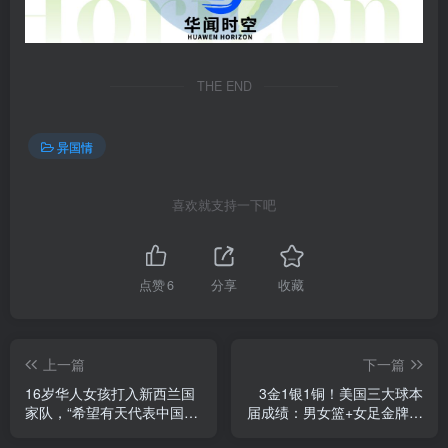
THE END
异国情
喜欢就支持一下吧
点赞
6
分享
收藏
上一篇
下一篇
16岁华人女孩打入新西兰国
3金1银1铜！美国三大球本
家队，“希望有天代表中国参
届成绩：男女篮+女足金牌，
赛”
仅男足无奖牌