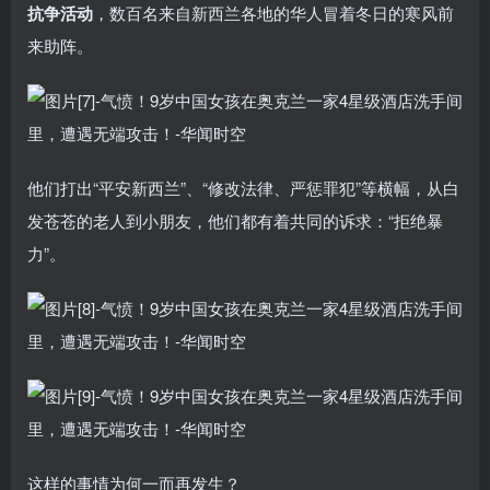
抗争活动
，数百名来自新西兰各地的华人冒着冬日的寒风前
来助阵。
他们打出“平安新西兰”、“修改法律、严惩罪犯”等横幅，从白
发苍苍的老人到小朋友，他们都有着共同的诉求：“拒绝暴
力”。
这样的事情为何一而再发生？