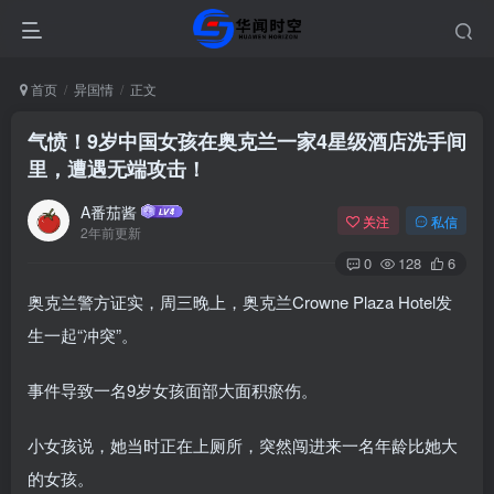
首页
异国情
正文
气愤！9岁中国女孩在奥克兰一家4星级酒店洗手间
里，遭遇无端攻击！
A番茄酱
关注
私信
2年前更新
0
128
6
奥克兰警方证实，周三晚上，奥克兰Crowne Plaza Hotel发
生一起“冲突”。
事件导致一名9岁女孩面部大面积瘀伤。
小女孩说，她当时正在上厕所，突然闯进来一名年龄比她大
的女孩。