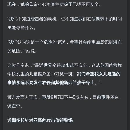
现在，她的母亲担心奥克兰对孩子已经不再安全。
“我们不知道袭击者的动机，也不知道我们在假期剩下的时间
里能做些什么。
“我们认为这是一个危险的情况，希望社会能更加意识到潜在
的危险。”她说。
这位母亲说，“最近世界变得越来越不安全，这从英国芭蕾舞
学校发生的儿童谋杀案中可见一斑。
我们希望我女儿遭遇的
事情永远不要发生在任何其他新西兰孩子身上。
”
警方发言人证实，事发8月7日下午5点左右，目前事件还在
调查中。
近期多起针对亚裔的攻击值得警惕