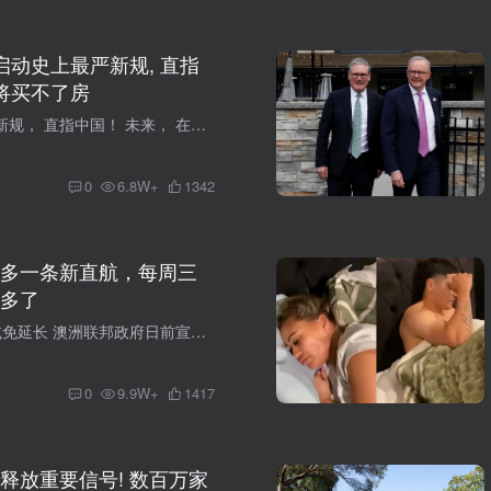
启动史上最严新规, 直指
人将买不了房
突发！ 澳洲官宣新规， 直指中国！ 未来， 在澳洲买房， 将面临更严格的审查... #01： $10亿中国黑钱 通过澳洲房市洗白 澳洲房地产市场本是正常的资产交易场所，却一度成为非法资金洗白的隐秘通...
0
6.8W+
1342
多一条新直航，每周三
多了
1、 澳洲燃油税减免延长 澳洲联邦政府日前宣布： 将原定于6月底结束的燃油消费税减免措施再延长一个月， 以缓解国际油价波动对家庭和企业带来的压力。 根据最新安排： 从7月1日起至8月2日，汽油...
0
9.9W+
1417
释放重要信号! 数百万家