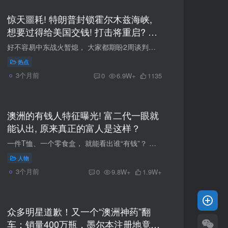
惊天噩耗! 特朗普封锁霍尔木兹海峡,
想要过得给美国交钱! 打击将重启? 油
价又涨! 澳洲真慌了…考虑派兵
好不容易中东战火暂熄， 大家都期盼2周谈判后， 世界能重回正轨！ 万万没想到， 谈判刚开始， 可能就要提前结束了！ 美国在霍尔木兹海峡外， 加了一道封锁， 想要从这里通过， 不仅要给伊朗交钱...
热点
3个月前
0
6.9W+
1135
澳洲的有钱人特征曝光! 富二代一眼就
能认出, 原来真正的富人是这样？
一件T恤、一个零食盒， 就能看出谁“有钱”？ 澳洲有钱人家小孩的标志， 其实只是表面。 长大后才发现， 真正的有钱人， 往往低调到你根本认不出来。 #01： 一件T恤、一盒零食， 就能看出谁是富...
人物
3个月前
0
9.8W+
1.9W+
众多明星道歉！又一个“澳洲神药”翻
车：销量400万瓶，墨尔本注册地竟是