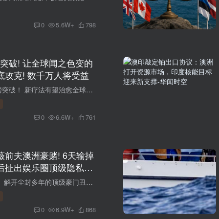
0
5.6W+
798
突破! 让全球闻之色变的
底攻克! 数千万人将受益
澳洲医学再迎重磅突破！ 新疗法有望治愈全球最重大绝症， 或改写上千万患者命运！ #01： 澳洲医学重大突破 有望攻克这一重大绝症 近年来，澳大利亚在医学研究领域屡获突破。 如今，澳洲科学家更...
0
6.6W+
761
薇前夫澳洲豪赌! 6天输掉
后扯出娱乐圈顶级隐私往
一纸高院判决书， 解开尘封多年的顶级豪门丑闻！ 赵薇前夫的过亿巨额债务纠纷， 终于尘埃落定！ 看似是一场普通的民间借贷败诉案， 背后却扒出了娱乐圈顶级隐秘往事！ 01 短短数日，在澳洲输掉...
0
6.9W+
868