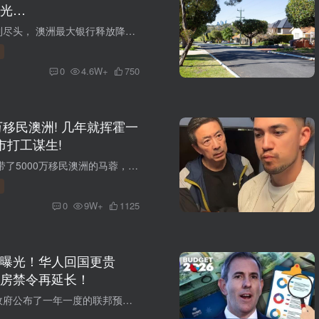
光…
加息似乎终于走到尽头， 澳洲最大银行释放降息信号， 房贷压力或将缓解， 数百万家庭正迎来关键转折点。 #01： NAB：加息周期见顶 降息预期提前浮现 澳大利亚最大银行之一国民银行（National Au...
0
4.6W+
750
万移民澳洲! 几年就挥霍一
市打工谋生!
社交媒体刷屏， 带了5000万移民澳洲的马蓉， 现在已经花光家财， 只能在超市打工度日！ 澳洲现在的生活成本确实夸张 官方数据公布， 四分之一家庭， 深陷财务危机！ 01 带了5000万移民澳洲的马...
0
9W+
1125
曝光！华人回国更贵
房禁令再延长！
昨天晚上，澳洲政府公布了一年一度的联邦预算案。 新预算案的重点自然是引起争议的负扣税及资本利得税改革，澳人今后再投资房产会受到很大影响。 与此同时，预算案也揭示了移民相关的变化——已...