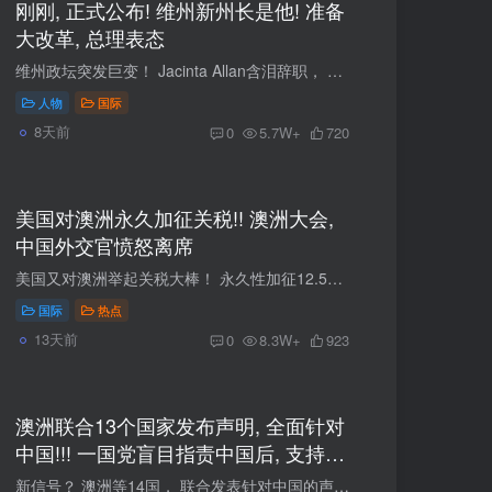
刚刚, 正式公布! 维州新州长是他! 准备
大改革, 总理表态
维州政坛突发巨变！ Jacinta Allan含泪辞职， Ben Carroll接棒成为新州长。 权力交接背后， 工党内部派系震荡， 而距离大选仅剩数月， 他能否带领工党逆转颓势？ #01： Jacinta Allan被迫下台 B...
人物
国际
8天前
0
5.7W+
720
美国对澳洲永久加征关税!! 澳洲大会,
中国外交官愤怒离席
美国又对澳洲举起关税大棒！ 永久性加征12.5%关税！ 除了喊几声抗议， 澳洲没有任何应对办法... 工党全国大会， 竟然邀请台湾代表出席， 中国外交官愤怒离席！ 01 永久加征12.5%关税！美国关税...
国际
热点
13天前
0
8.3W+
923
澳洲联合13个国家发布声明, 全面针对
中国!!! 一国党盲目指责中国后, 支持率
开始暴跌
新信号？ 澳洲等14国， 联合发表针对中国的声明！ 一国党支持率开始暴跌， 就连断网， 都要中国背锅！ 01 澳洲等14国发布联合声明：针对中国！ 之前，中国和澳洲之间的关系一直是向好的，两国的...