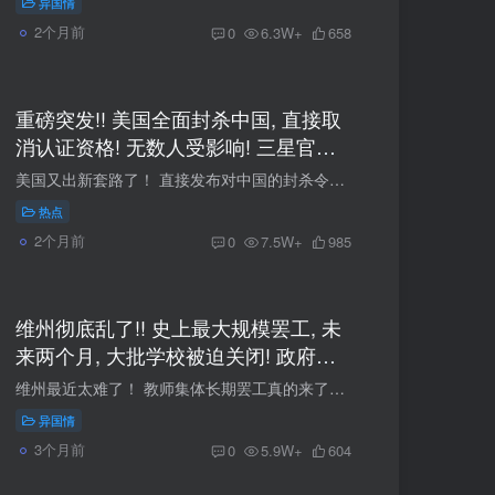
异国情
2个月前
0
6.3W+
658
重磅突发!! 美国全面封杀中国, 直接取
消认证资格! 无数人受影响! 三星官宣:
退出中国市场
美国又出新套路了！ 直接发布对中国的封杀令， 全面取消中国实验室的认证资格！ 大批电子产品受影响， 理由竟然是国家安全... 这一切还要追溯到去年年底... 01 美国全面封杀中国实验室！认证资...
热点
2个月前
0
7.5W+
985
维州彻底乱了!! 史上最大规模罢工, 未
来两个月, 大批学校被迫关闭! 政府延
长福利, 再免费一个月
维州最近太难了！ 教师集体长期罢工真的来了！ 从5月开始直到6月末， 教师分批次罢工， 大批学校被迫关闭， 根本无法正常运营！ 政府发福利， 免费交通再延一个月， 一直到明年， 公共交通费都...
异国情
3个月前
0
5.9W+
604