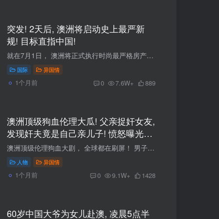
突发! 2天后, 澳洲将启动史上最严新
规! 目标直指中国!
就在7月1日， 澳洲将正式执行时尚最严格房产新规， 这次的反洗钱法案， 目标非常明确： 直指中国！ 01 7月1日新规生效！房产市场新规，买房资金必须自证！ 所有在澳洲买房、卖房的人注意！澳洲...
国际
异国情
1个月前
0
7.6W+
889
澳洲顶级狗血伦理大瓜! 父亲捉奸女友,
发现奸夫竟是自己亲儿子! 愤怒曝光后,
自己却将被关进大牢
澳洲顶级伦理狗血大剧， 全球都在刷屏！ 男子发现女友出轨， 只是没想到， 奸夫竟然是自己亲儿子！ 后续更炸裂！ 父子反目， 父亲更是被送进监狱... 01 男子捉奸，发现女友竟然出轨了自己亲儿子...
人物
异国情
1个月前
0
9.1W+
1428
60岁中国大爷为女儿赴澳, 凌晨5点半