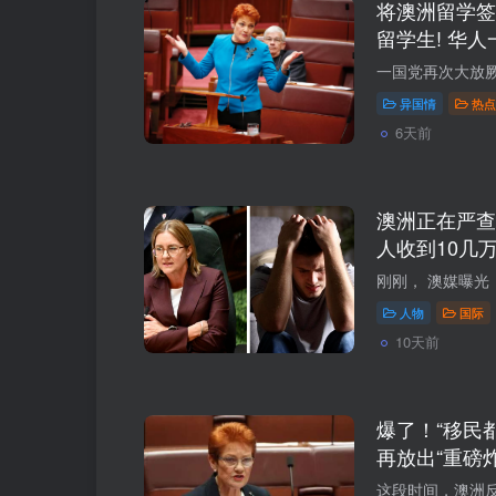
将澳洲留学签
留学生! 华人
多人都处在危
异国情
热点
6天前
澳洲正在严查,
人收到10几万
房东或被强制
人物
国际
10天前
爆了！“移民
再放出“重磅