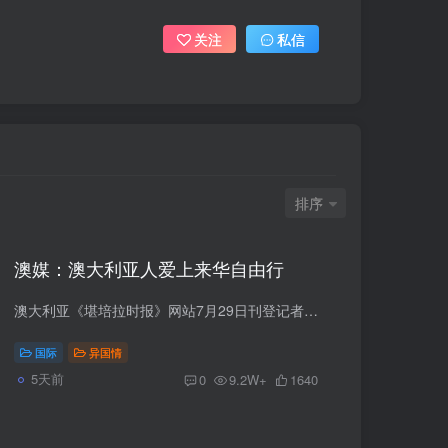
关注
私信
排序
澳媒：澳大利亚人爱上来华自由行
澳大利亚《堪培拉时报》网站7月29日刊登记者萨拉·法尔森撰写的报道，题为《不跟团就不能去中国旅游吗？这位澳大利亚人的体验证明并非如此》。报道编译如下：让位吧，东京。便宜的美食、绝美的...
国际
异国情
5天前
0
9.2W+
1640