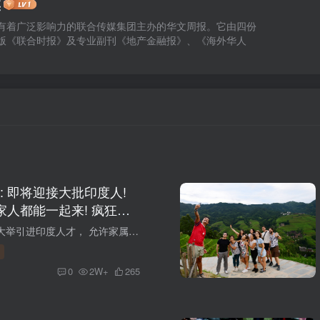
媒
有着广泛影响力的联合传媒集团主办的华文周报。它由四份
版《联合时报》及专业副刊《地产金融报》、《海外华人
: 即将迎接大批印度人!
家人都能一起来! 疯狂抢
澳洲官宣， 即将大举引进印度人才， 允许家属随同移民， 大批印度人即将涌入！ 华人热门移民职业， 要被印度人占了! #01： 澳洲政府官宣 即将大批引入印度人 澳洲养老护理行业作为华人热门移民...
0
2W+
265