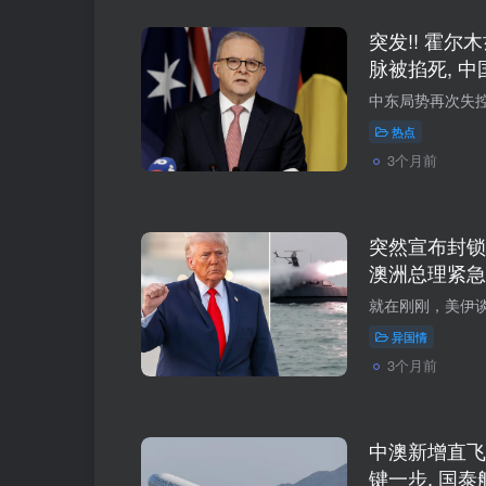
突发!! 霍尔
脉被掐死, 
下月恐限油!
兵, 澳洲处
热点
3个月前
突然宣布封锁
澳洲总理紧急
手！
异国情
3个月前
中澳新增直飞
键一步, 国泰