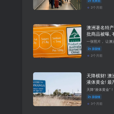
无类别
2个月前
澳洲著名特产零
批商品被曝, 
异国情
2个月前
天降横财! 澳
液体黄金! 
异国情
3个月前