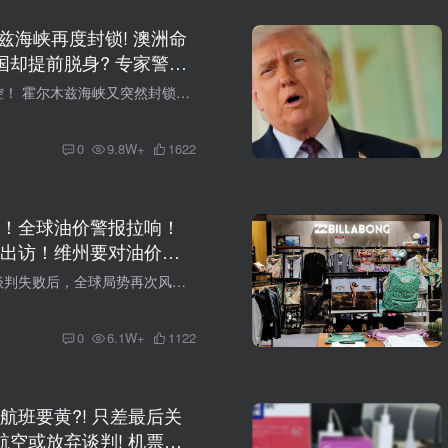
木兹海峡再度封锁! 澳洲命
中国却提前脱身? 专家警告
 特朗普4次炮轰澳洲不出
中东局势再次失控！ 霍尔木兹海峡又突然封锁！ 全球能源神经瞬间绷紧 油价或再度飙升！ 澳洲库存仅够一个月！ 下个月可能“限油”？ 同样一场危机，中澳差距彻底拉开！ 01 中东局势再失控，海峡...
境愈发危险…
0
9.8W+
1622
！全球油价警报拉响！
出访！维州要对油价下
就在刚刚，美伊谈判失败后，全球局势再次风云变化： 霍尔木兹海峡被双重封锁， 澳洲总理紧急出访两国！ 现在澳洲境内也受到了不小的波及，维州开始锁定油价： 直接点名高油价加油站！ 与此同时...
0
6.1W+
1122
航班要黄?! 只差最后关
航空或放弃谈判! 机票价