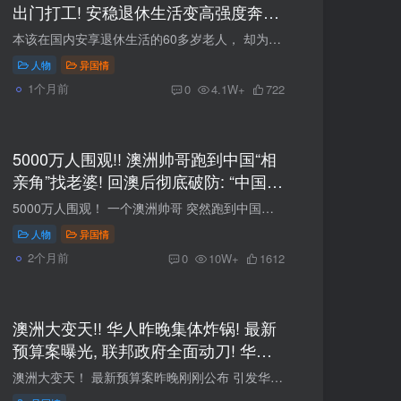
出门打工! 安稳退休生活变高强度奔波,
回国治病后离世! 华人圈炸锅…
本该在国内安享退休生活的60多岁老人， 却为了帮女儿分担压力， 独自来到澳洲凌晨5点半起床打工。 一个普通华人家庭的故事， 意外戳中了无数移民家庭的痛点… #01： 中国大爷为女儿来澳洲打工，...
人物
异国情
1个月前
0
4.1W+
722
5000万人围观!! 澳洲帅哥跑到中国“相
亲角”找老婆! 回澳后彻底破防: “中国像
刻在血液里的家”! 全网疯狂热议…
5000万人围观！ 一个澳洲帅哥 突然跑到中国旅居！ 结果最离谱的是 他竟然被爸爸直接 带去相亲角找对象！ 视频瞬间全网刷屏！ 大量中国网友笑疯： “这么帅还需要相亲？！” 澳洲网友则纷纷表示...
人物
异国情
2个月前
0
10W+
1612
澳洲大变天!! 华人昨晚集体炸锅! 最新
预算案曝光, 联邦政府全面动刀! 华人
最担心的事情还是来了…
澳洲大变天！ 最新预算案昨晚刚刚公布 引发华人圈热议！ 投资方负扣税大改 NDIS狂砍150亿 国防预算猛砸530亿 移民门槛继续提高！ 大量华人瞬间慌了... 曾经那个高福利、高移民的澳洲 似乎真的开...