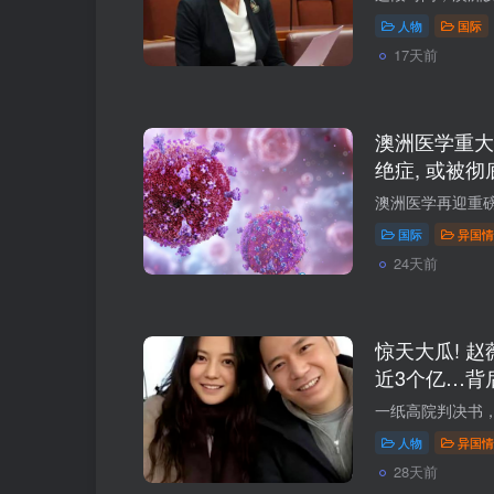
人物
国际
17天前
澳洲医学重大
绝症, 或被彻
国际
异国情
24天前
惊天大瓜! 赵
近3个亿…背
事…
人物
异国情
28天前