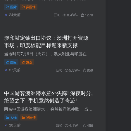
国际
异国情
24天前
0
8.4W+
1270
澳印敲定铀出口协议：澳洲打开资源
市场，印度核能目标迎来新支撑
当地时间7月9日（周四），澳大利亚与印度在墨尔本正式签署关键合作协议，敲定澳大利亚对印度的铀资源出口合作，彻底激活搁置十余年的双边核能合作机制。 据路透社、美联社证实，本次协议由到访...
国际
热点
27天前
0
5.5W+
859
中国游客澳洲潜水意外失踪! 深夜时分,
绝望之下, 手机竟然创造了奇迹!
两名中国游客澳洲潜水， 突然被洋流冲散， 当即失去踪迹！ 澳洲警方派遣大批警力救援， 却始终不见人影！ 深夜时分， 当所有人都开始绝望时， 奇迹， 降临了！ 01 两名中国游客潜水失踪！大批警...
人物
异国情
30天前
0
4.1W+
456