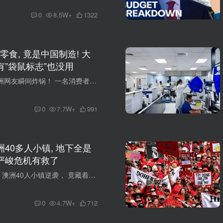
0
8.5W+
1322
食, 竟是中国制造! 大
有”袋鼠标志”也没用
一张照片， 让澳洲网友瞬间炸锅！ 一名消费者， 在选购了澳洲制造包装的食物后， 发现上面还有一行小字， 瞬间破防了… #01： 澳洲本地坚果 竟是中国生产 一位眼尖的澳洲购物者在附近Woolworths...
0
7.7W+
991
洲40多人小镇, 地下全是
最严峻危机有救了
天降“液体黄金”！ 澳洲40人小镇逆袭， 竟藏着破解澳洲当下 最严重危机的密码... #01： 澳洲小镇 暗藏巨大资源 在昆州内陆，藏着一个鲜为人知的微型小镇——Eromanga。这里常住人口不足50人，...
0
4.7W+
712