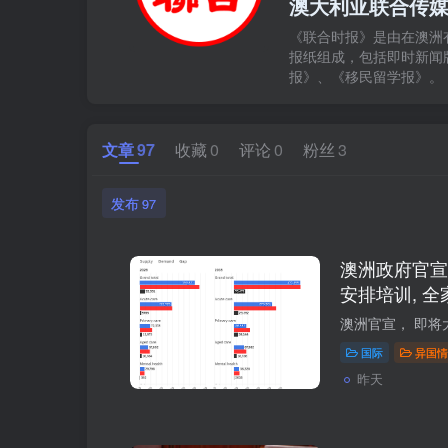
澳大利亚联合传
《联合时报》是由在澳洲
报纸组成，包括即时新闻
报》、《移民留学报》。
文章
97
收藏
0
评论
0
粉丝
3
发布
97
澳洲政府官宣
安排培训, 全
占名额
国际
异国情
昨天