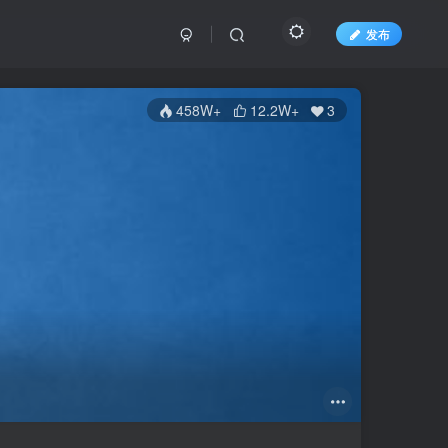
发布
458W+
12.2W+
3