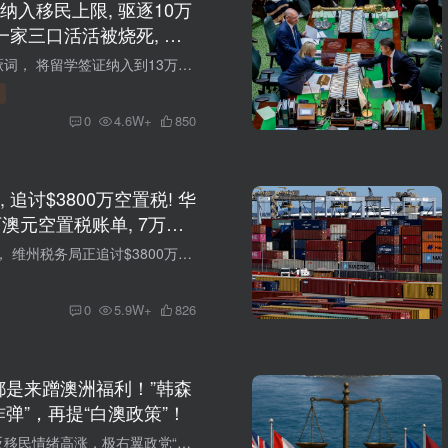
纳入移民上限, 驱逐10万
一家三口活活被烧死, 很
险中…
一国党再次大放厥词， 将留学签证纳入到13万移民配额中， 直接遣返10万留学生！ 最新噩耗， 华人一家三口命丧大火之中， 潜在威胁， 很多人可能都会遇到！ 01 一国党全面针对留学生！几乎将签证...
0
4.6W+
850
 追讨$3800万空置税! 华
澳元空置税账单, 7万多
披露
刚刚， 澳媒曝光， 维州税务局正追讨$3800万空置税， 仍有近7万业主未缴！ 已有华人收到10万账单... #01： 澳媒曝光 维州政府追讨3800万空置税 澳洲的住房危机愈演愈烈，房价高企、租金飙升、房...
0
5.9W+
826
都是来蹭澳洲福利！”韩森
炸弹”，再提“白澳政策”！
这段时间，澳洲反移民情绪高涨，极右翼政党“一国党“获得极高支持率，在民调中一度超过执政党工党。 由于支持率飙升，还得到了澳洲首富的支持，”一国党“党魁韩森的曝光率也特别高。 她不断在...