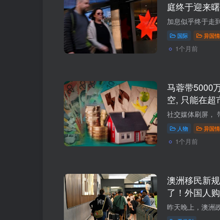
庭终于迎来曙
国际
异国情
1个月前
马蓉带5000
空, 只能在超
人物
异国情
1个月前
澳洲移民新规
了！外国人购