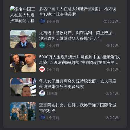
多名中国工人在意大利遭严重剥削，检方调
查13家全球奢侈品牌
8个月前
36.3W+
太离谱！没收财产、剥夺福利、禁止堕胎…
澳洲政客，纷纷对华人移民“开刀”！
1个月前
10W+
5000万人围观!! 澳洲帅哥跑到中国“相亲角”找
老婆! 回澳后彻底破防: “中国像刻在血液里的
家”! 全网疯狂热议…
2个月前
10W+
华人女子雅典离奇失踪持续发酵，丈夫再度
受访披露债务等更多线索
36天前
9.9W+
逛完阿布扎比、迪拜，我终于懂了国际化城
市的标准
1个月前
9.9W+