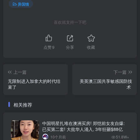
异国情
喜欢就支持一下吧
点赞
9
分享
收藏
上一篇
下一篇
无限制进入加拿大的时代结
美英澳三国共享敏感国防技
束了
术
相关推荐
中国明星扎堆在澳洲买房! 郑恺前女友自爆:
已买第二套! 大批华人涌入, 3年狂砸$88亿
10个月前
51.8W+