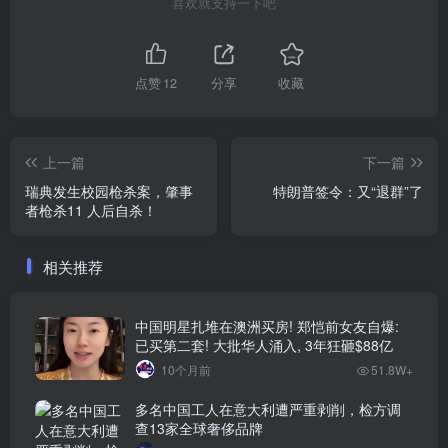
喜欢就支持一下吧
点赞
12
分享
收藏
上一篇
下一篇
瑞典发生校园枪杀案，肇事
特朗普签令：又“退群”了
者枪杀11 人后自杀！
相关推荐
中国明星扎堆在澳洲买房! 郑恺前女友自爆:
已买第二套! 大批华人涌入, 3年狂砸$88亿
10个月前
51.8W+
多名中国工人在意大利遭严重剥削，检方调
查13家全球奢侈品牌