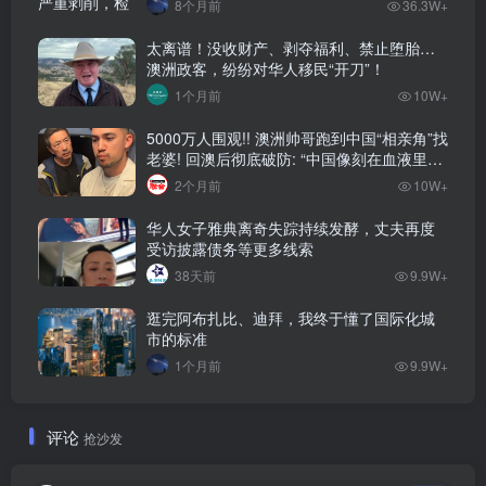
8个月前
36.3W+
太离谱！没收财产、剥夺福利、禁止堕胎…
澳洲政客，纷纷对华人移民“开刀”！
1个月前
10W+
5000万人围观!! 澳洲帅哥跑到中国“相亲角”找
老婆! 回澳后彻底破防: “中国像刻在血液里的
家”! 全网疯狂热议…
2个月前
10W+
华人女子雅典离奇失踪持续发酵，丈夫再度
受访披露债务等更多线索
38天前
9.9W+
逛完阿布扎比、迪拜，我终于懂了国际化城
市的标准
1个月前
9.9W+
评论
抢沙发