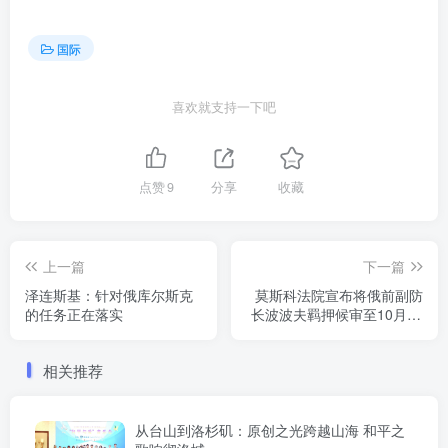
国际
喜欢就支持一下吧
点赞
9
分享
收藏
上一篇
下一篇
泽连斯基：针对俄库尔斯克
莫斯科法院宣布将俄前副防
的任务正在落实
长波波夫羁押候审至10月30
日
相关推荐
从台山到洛杉矶：原创之光跨越山海 和平之