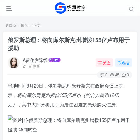
首页
国际
正文
俄罗斯总理：将向库尔斯克州增拨155亿卢布用于
援助
A留住发际线
关注
私信
2年前更新
0
45
9
当地时间8月29日，俄罗斯总理米舒斯京在政府会议上表
示，
将向库尔斯克州拨款155亿卢布（约合人民币12亿
元）
，其中大部分将用于为居住困难的民众购买住房。