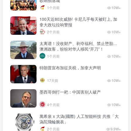
歌响彻洛城
1个月前
10W+
100天近80次威胁! 卡尼几乎每天被盯上, 加
拿大政坛拉响警报
2个月前
10W+
太离谱！没收财产、剥夺福利、禁止堕胎…
澳洲政客，纷纷对华人移民“开刀”！
1个月前
10W+
特朗普宣布加征关税，加拿大声明
17天前
10W+
墨西哥倒打一耙：中国害别人破产
4个月前
10W+
萬希泉 x 大溈(國際) 人工智能科技 共推「大
溈陀飛輪腕表」
2个月前
9.9W+