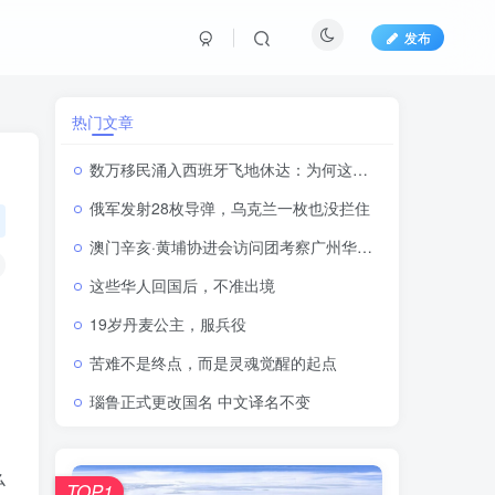
发布
热门文章
数万移民涌入西班牙飞地休达：为何这里成为进入欧盟的重要通道？
俄军发射28枚导弹，乌克兰一枚也没拦住
澳门辛亥·黄埔协进会访问团考察广州华立学院（江门校区）
这些华人回国后，不准出境
19岁丹麦公主，服兵役
苦难不是终点，而是灵魂觉醒的起点
瑙鲁正式更改国名 中文译名不变
么
TOP1