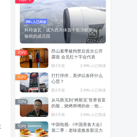
3W+人已阅读
科特迪瓦：成为西共体首个取消航空运
输税的成员国
昂山素季被拘禁后首次公开
TOP2
露面 会见红十字会代表
2天前
2.9W+人已阅读
打打停停，美伊以各怀什么
TOP3
心思？
2天前
2.9W+人已阅读
从马斯克到“烤斯克”世界首富
TOP4
的脸，烧烤师傅的命：他靠
一张脸营业额翻4倍
2天前
2.9W+人已阅读
中国电视-《中国美食大会》
之
TOP5
第二季：老味道焕发新活力