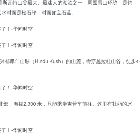
鱼湖，是斯瓦特山谷最大、最迷人的湖泊之一，周围雪山环绕，是钓
湖水时而是松石绿，时而如宝石蓝。
于兴都库什山脉（Hindu Kush）的山麓，需穿越拉杜山谷，徒步4
的东北部，海拔2,300 米，只能乘坐吉普车前往。这里有壮丽的冰