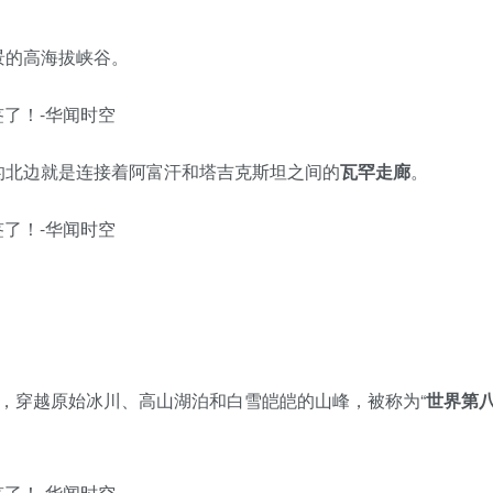
景的高海拔峡谷。
的北边就是连接着阿富汗和塔吉克斯坦之间的
瓦罕走廊
。
m，穿越原始冰川、高山湖泊和白雪皑皑的山峰，被称为“
世界第