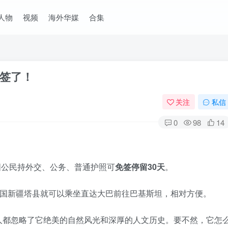
人物
视频
海外华媒
合集
签了！
关注
私信
0
98
14
中国公民持外交、公务、普通护照可
免签停留30天
。
我国新疆塔县就可以乘坐直达大巴前往巴基斯坦，相对方便。
人都忽略了它绝美的自然风光和深厚的人文历史。要不然，它怎