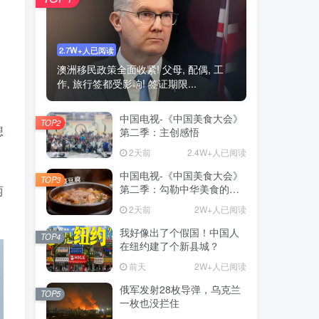
2.7W+人已阅读
澳洲移民政策全面收紧! 父母, 配偶, 工
作, 旅行签都受影响! 签证期限...
中国电视-《中国美食大会》
TOP2
想
第二季：主创感悟
2天前
2.4W+人已阅读
中国电视-《中国美食大会》
TOP3
第二季：勾勒中华美食的形
两
与韵
2天前
2W+人已阅读
我好像出了个假国！中国人
TOP4
在纽约建了个新县城？
前天
2W+人已阅读
俄军发射28枚导弹，乌克兰
TOP5
一枚也没拦住