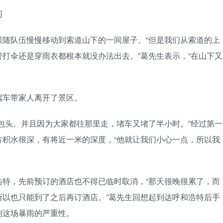
图
跟随队伍慢慢移动到索道山下的一间屋子。“但是我们从索道的上
打伞还是穿雨衣都根本就没办法出去。”葛先生表示，“在山下又
驾车带家人离开了景区。
包头。并且因为大家都往那里走，堵车又堵了半小时。”经过第一
方积水很深，有将近一米的深度，“他就让我们小心一点，所以我
浩特，先前预订的酒店也不得已临时取消，“那天很晚很累了，而
所以也只能到了之后再订酒店。”葛先生回想起到达呼和浩特后手
到这场暴雨的严重性。