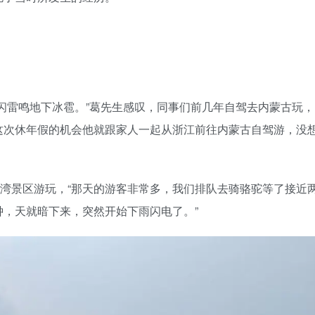
闪雷鸣地下冰雹。”葛先生感叹，同事们前几年自驾去内蒙古玩，
这次休年假的机会他就跟家人一起从浙江前往内蒙古自驾游，没
沙湾景区游玩，“那天的游客非常多，我们排队去骑骆驼等了接近
，天就暗下来，突然开始下雨闪电了。”