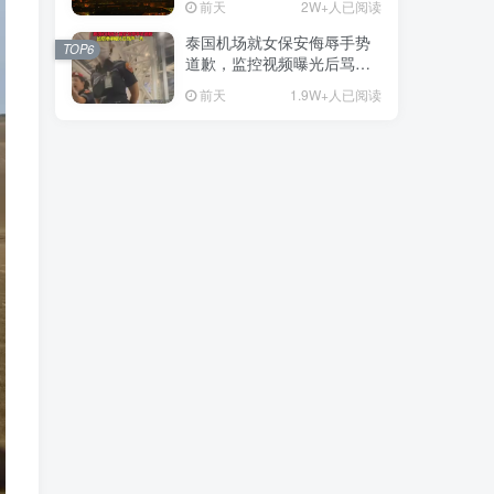
前天
2W+人已阅读
泰国机场就女保安侮辱手势
TOP6
道歉，监控视频曝光后骂声
一片
前天
1.9W+人已阅读