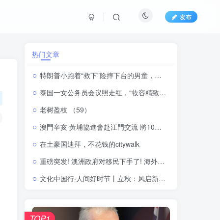
发布
热门文章
特朗普小跑着“救下”险摔下台的男童，顺便“补刀”拜登：“我可不想他像拜登一样摔下来”
泰国一女公务员会议照走红，“妆容精致、眼妆鲜明”引发争议，本人回应：化妆没有错，不喜欢可以不看
老树盈枝 （59）
澳門辛亥·黃埔協進會赴江門交流 將10月舉辦口述歷史座談會
在土豪国迪拜，不花钱的citywalk
重磅突发! 澳洲政府对移民下手了! 海外申请者被抛弃?! 一年配额只有13万?
文化中国行·人间好时节丨立秋：风启新秋 万事丰盈
TOP1