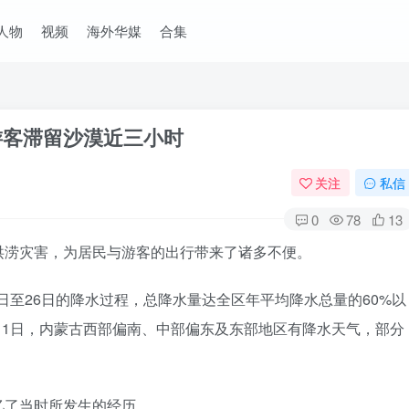
人物
视频
海外华媒
合集
有游客滞留沙漠近三小时
关注
私信
0
78
13
洪涝灾害，为居民与游客的出行带来了诸多不便。
3日至26日的降水过程，总降水量达全区年平均降水总量的60%以
-8月1日，内蒙古西部偏南、中部偏东及东部地区有降水天气，部分
忆了当时所发生的经历。