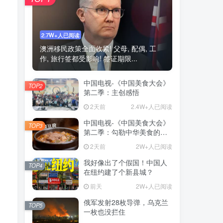
2.7W+人已阅读
澳洲移民政策全面收紧! 父母, 配偶, 工
作, 旅行签都受影响! 签证期限...
中国电视-《中国美食大会》
TOP2
第二季：主创感悟
2天前
2.4W+人已阅读
中国电视-《中国美食大会》
TOP3
第二季：勾勒中华美食的形
与韵
2天前
2W+人已阅读
我好像出了个假国！中国人
TOP4
在纽约建了个新县城？
前天
2W+人已阅读
俄军发射28枚导弹，乌克兰
TOP5
一枚也没拦住