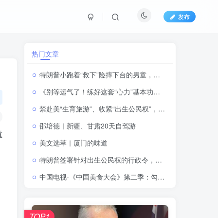
发布
热门文章
特朗普小跑着“救下”险摔下台的男童，顺便“补刀”拜登：“我可不想他像拜登一样摔下来”
《别等运气了！练好这套“心力”基本功，普通人也能打场翻身仗》
禁赴美“生育旅游”、收紧“出生公民权”，特朗普再签行政令
邵培德｜新疆、甘肃20天自驾游
重
美文选萃｜厦门的味道
特朗普签署针对出生公民权的行政令，将严厉打击“生育旅游”
中国电视-《中国美食大会》第二季：勾勒中华美食的形与韵
TOP1