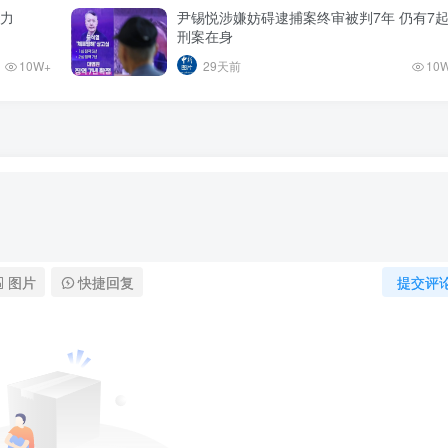
势力
尹锡悦涉嫌妨碍逮捕案终审被判7年 仍有7
刑案在身
10W+
29天前
10
图片
快捷回复
提交评