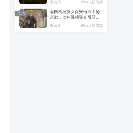
前天
2W+人已阅读
泰国机场就女保安侮辱手势
TOP6
道歉，监控视频曝光后骂声
一片
念
前天
1.9W+人已阅读