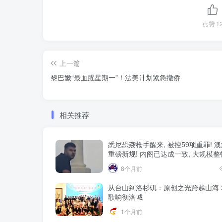
点赞
1
上一篇
黎巴嫩“最血腥星期一”！法美计划紧急撤侨
相关推荐
悉尼恐袭枪手醒来, 被控59项重罪! 
重磅新规! 内阁已达成一致, 大规模
8个月前
从台山到洛杉矶：原创之光跨越山海 
歌响彻洛城
1个月前