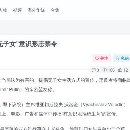
人物
视频
海外华媒
合集
无子女”意识形态禁令
关注
私信
0
166
12
止当局认为有害的、提倡无子女生活方式的宣传，违反者将面临
ir Putin）的亲密盟友称。
即下议院）主席维亚切斯拉夫·沃洛金（Vyacheslav Volodin）
上、电影、广告和媒体中传播“有意识地拒绝生育”的宣传。
，与堕落的西方进行存在主义斗争，他鼓励妇女生育至少三个孩