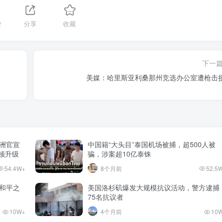
2
分享
收藏
下一
美媒：哈里斯亚利桑那州竞选办公室遭枪击
澳洲官宣
中国籍“大头目”泰国机场被捕，超500人被
整顿升级
骗，涉案超10亿泰铢
54.4W+
8个月前
52.5
和平之
美国洛杉矶爆发大规模抗议活动，警方逮捕
75名抗议者
10W+
4个月前
10