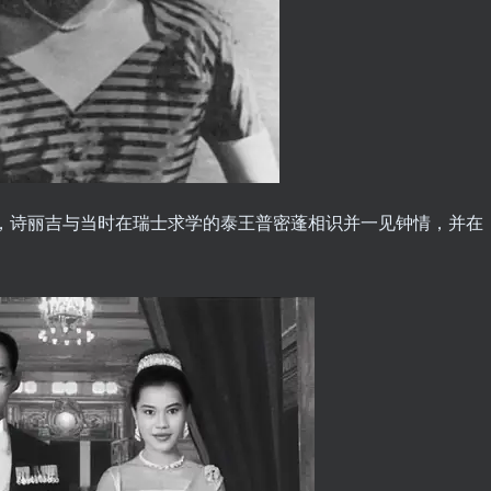
间，诗丽吉与当时在瑞士求学的泰王普密蓬相识并一见钟情，并在