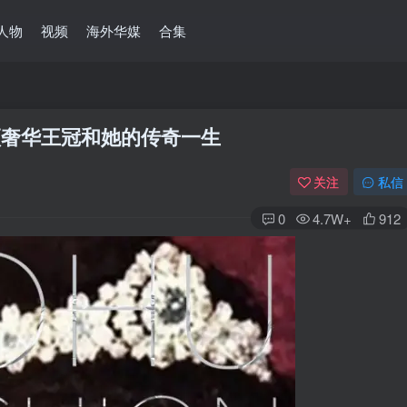
人物
视频
海外华媒
合集
顶奢华王冠和她的传奇一生
关注
私信
0
4.7W+
912