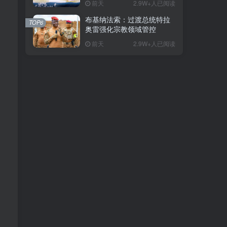
前天
2.9W+人已阅读
布基纳法索：过渡总统特拉
TOP6
奥雷强化宗教领域管控
前天
2.9W+人已阅读