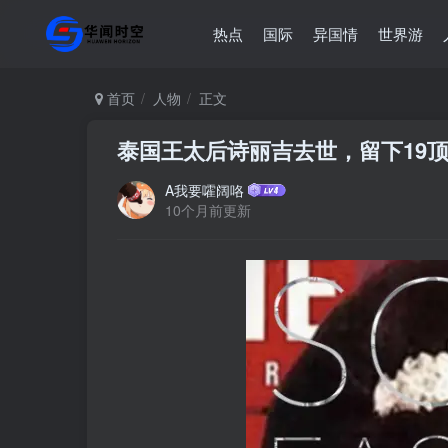
热点
国际
异国情
世界游
首页
人物
正文
泰国王太后诗丽吉去世，留下19
A我要嚯阔咯
10个月前更新