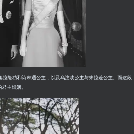
集拉隆功和诗琳通公主，以及乌汶叻公主与朱拉蓬公主。而这段
的君主婚姻。