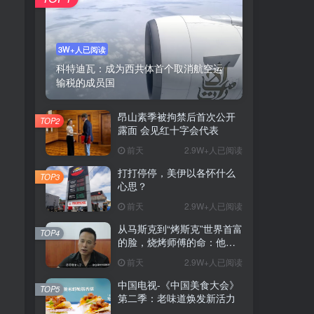
3W+人已阅读
科特迪瓦：成为西共体首个取消航空运
输税的成员国
昂山素季被拘禁后首次公开
TOP2
露面 会见红十字会代表
前天
2.9W+人已阅读
打打停停，美伊以各怀什么
TOP3
心思？
前天
2.9W+人已阅读
从马斯克到“烤斯克”世界首富
TOP4
的脸，烧烤师傅的命：他靠
一张脸营业额翻4倍
前天
2.9W+人已阅读
中国电视-《中国美食大会》
TOP5
第二季：老味道焕发新活力