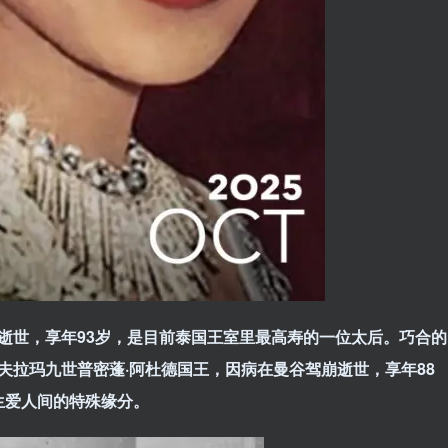
曼谷逝世，享年93岁，是目前泰国王室里最高寿的一位太后。巧合的
的丈夫拉玛九世普密蓬·阿杜德国王，因病在曼谷驾崩逝世，享年88
生爱人间的特殊缘分。