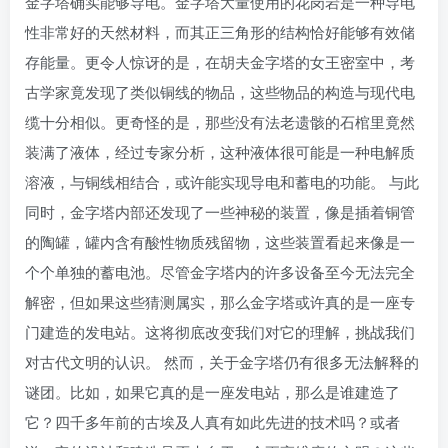
金字塔确实能够导电。金字塔大量使用的花岗岩是一种导电
性非常好的天然材料，而其正三角形的结构恰好能够有效储
存能量。更令人惊讶的是，在胡夫金字塔的女王密室中，考
古学家竟发现了类似铜线的物品，这些物品的构造与现代电
缆十分相似。更奇怪的是，那些没有法老遗骸的石棺里竟然
装满了液体，经过专家分析，这种液体很可能是一种电解质
溶液，与铜线相结合，或许能实现导电和蓄电的功能。 与此
同时，金字塔内部还发现了一些神秘的装置，像是插着铜管
的陶罐，罐内含有酸性物质残留物，这些装置看起来像是一
个个单独的蓄电池。尽管金字塔内的许多设备至今无法完全
解密，但如果这些猜测属实，那么金字塔或许真的是一座专
门建造的发电站。这将彻底改变我们对它的理解，挑战我们
对古代文明的认识。 然而，关于金字塔仍有很多无法解释的
谜团。比如，如果它真的是一座发电站，那么是谁建造了
它？四千多年前的古埃及人真有如此先进的技术吗？或者