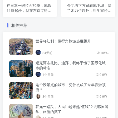
在日本一碗拉面70块，地铁
金字塔下方藏着地下城，除
11块起步，我在东京过得像
了木乃伊以外，科学家还发
个乞丐！
现活着的生物
相关推荐
世界杯红利：佛得角旅游热度飙升
24天前
10W+
逛完阿布扎比、迪拜，我终于懂了国际化城
市的标准
1个月前
9.9W+
这个没景点的城市，凭什么成了今年春游顶
流？
3个月前
9.9W+
韩元一路跌，人民币越来越“值钱”？去韩国留
学、旅游的笑了