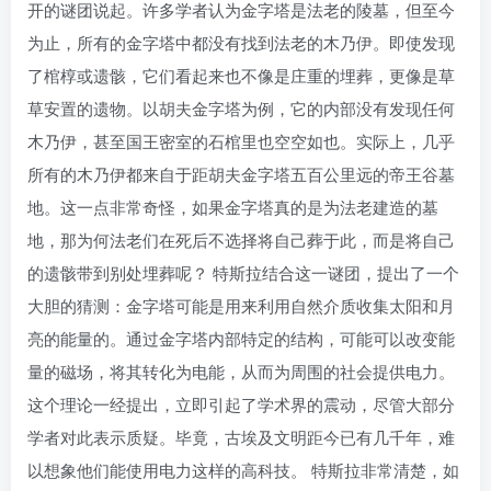
开的谜团说起。许多学者认为金字塔是法老的陵墓，但至今
为止，所有的金字塔中都没有找到法老的木乃伊。即使发现
了棺椁或遗骸，它们看起来也不像是庄重的埋葬，更像是草
草安置的遗物。以胡夫金字塔为例，它的内部没有发现任何
木乃伊，甚至国王密室的石棺里也空空如也。实际上，几乎
所有的木乃伊都来自于距胡夫金字塔五百公里远的帝王谷墓
地。这一点非常奇怪，如果金字塔真的是为法老建造的墓
地，那为何法老们在死后不选择将自己葬于此，而是将自己
的遗骸带到别处埋葬呢？ 特斯拉结合这一谜团，提出了一个
大胆的猜测：金字塔可能是用来利用自然介质收集太阳和月
亮的能量的。通过金字塔内部特定的结构，可能可以改变能
量的磁场，将其转化为电能，从而为周围的社会提供电力。
这个理论一经提出，立即引起了学术界的震动，尽管大部分
学者对此表示质疑。毕竟，古埃及文明距今已有几千年，难
以想象他们能使用电力这样的高科技。 特斯拉非常清楚，如