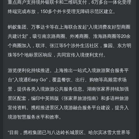
重点商户支持境外银联卡和二维码支付，6万多台一体化受理
终端完成布放，150多个外卡受理无障碍示范区建立。
蚂蚁集团、万事达卡等在上海联合发起“入境消费友好型商圈
共建计划”，吸引南京路商圈、外滩商圈、淮海路商圈等20余
个商圈加入，联洋、张江等5个涉外生活社区，豫园、东方明
珠等5个地标景区响应，共同宣传入境便利支付。
游览便利化持续推进。上海推出一站式入境旅游聚合服务平
台“入境通Easy Go”，覆盖餐饮、出行、购物等高频需求场
景，提供各类入境旅游公共服务信息。湖南张家界持续加强
景区配套，编印中英韩版《张家界旅游指南》和多语种旅游
宣传资料。携程推进景区入境游融合服务平台建设，提升入
境游智慧服务水平和效率。
“目前，携程集团已与八达岭长城景区、哈尔滨冰雪大世界等