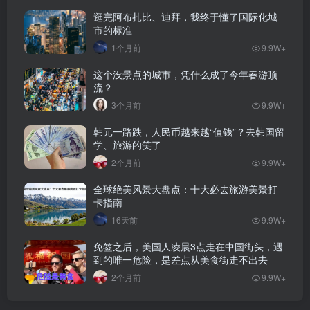
逛完阿布扎比、迪拜，我终于懂了国际化城
市的标准
1个月前
9.9W+
这个没景点的城市，凭什么成了今年春游顶
流？
3个月前
9.9W+
韩元一路跌，人民币越来越“值钱”？去韩国留
学、旅游的笑了
2个月前
9.9W+
全球绝美风景大盘点：十大必去旅游美景打
卡指南
16天前
9.9W+
免签之后，美国人凌晨3点走在中国街头，遇
到的唯一危险，是差点从美食街走不出去
2个月前
9.9W+