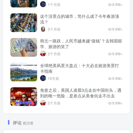
1个月前
9.9W+
这个没景点的城市，凭什么成了今年春游顶
流？
3个月前
9.9W+
韩元一路跌，人民币越来越“值钱”？去韩国留
学、旅游的笑了
2个月前
9.9W+
全球绝美风景大盘点：十大必去旅游美景打
卡指南
19天前
9.9W+
免签之后，美国人凌晨3点走在中国街头，遇
到的唯一危险，是差点从美食街走不出去
2个月前
9.9W+
评论
抢沙发