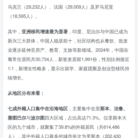
乌克兰（29,232人）、法国（29,009人）及罗马尼亚
（18,595人）。
其中，
亚洲移民增速最为显著
，印度、尼泊尔与中国已成为
新兴三大群体，中国人稳居前十，社区结构也从餐饮、批发
业逐步延伸至房产、教育、文旅等新领域。2024年，中国在
葡常住居民共30,734人，新签发居留1,991份，性别比例接近
1:1，新增女性略多，显示出留学、家庭团聚及创业型移民持
续增长。
从地区分布来看：
七成外籍人口集中在沿海地区
，主要集中在里
斯本、法鲁、
塞图巴尔
与
波尔图
四大区域，占比高达71.3%。仅里斯本大
区的九个城市，就聚集了39.8%的外籍居民（共614,486
人），其中外籍人口最多的城市依次为里斯本（202,430