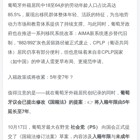
葡萄牙外籍居民中18至64岁的劳动年龄人口占比高达
85.5%，展现出移民群体整体年轻、活跃的特征，为当地劳
动力市场和教育体系提供了持续支撑。与此同时，葡萄牙政
府也在推进一系列移民系统改革：AIMA新系统逐步替代旧
制，“882/892”灰色居留路径被正式废止，CPLP（葡语共同
体）居民仍享有部分便利，但也意味着来自非CPLP国家
（如中国）的申请人需更早布局、更规范申请。
入籍政策或将收紧：5年变7年？
值得注意的是——就在葡萄牙外籍居民创纪录的同时，
葡萄
牙议会已提出修改《国籍法》的提案
：👉
将入籍年限由5年
延长至7年
。
10月17日，葡萄牙最大在野党
社会党（PS）
向国会正式提
交了《国籍法修订法案》草案，内容涉及
入籍年限
与
未成年