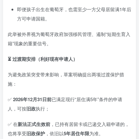
即便孩子出生在葡萄牙，也需至少一方父母居留满1年后
方可申请国籍。
此举被外界视为葡萄牙政府加强移民管理、遏制“短期生育入
籍”现象的重要信号。
⏳ 过渡期安排（利好现有申请人）
为避免政策突变带来影响，草案明确提出两项过渡保护措
施：
✅
2026年12月31日前
已满足现行“居住满5年”条件的申请
人，可按
旧政
执行；
✅ 在
新法正式生效前
，已持有居留卡或已递交入籍申请的，
也将享受
旧政保护
，依旧以
5年居住年限
为准。