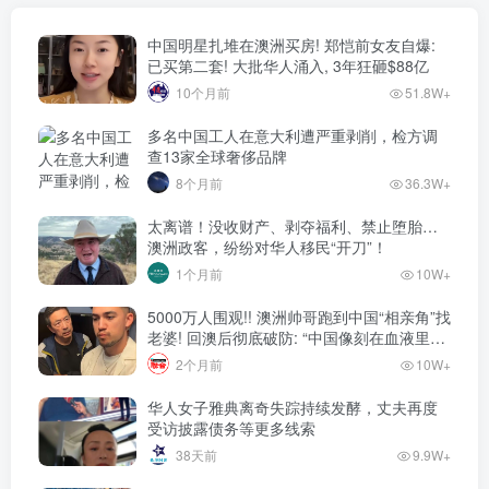
中国明星扎堆在澳洲买房! 郑恺前女友自爆:
已买第二套! 大批华人涌入, 3年狂砸$88亿
10个月前
51.8W+
多名中国工人在意大利遭严重剥削，检方调
查13家全球奢侈品牌
8个月前
36.3W+
太离谱！没收财产、剥夺福利、禁止堕胎…
澳洲政客，纷纷对华人移民“开刀”！
1个月前
10W+
5000万人围观!! 澳洲帅哥跑到中国“相亲角”找
老婆! 回澳后彻底破防: “中国像刻在血液里的
家”! 全网疯狂热议…
2个月前
10W+
华人女子雅典离奇失踪持续发酵，丈夫再度
受访披露债务等更多线索
38天前
9.9W+