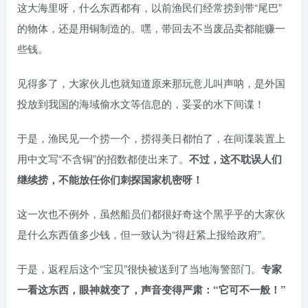
这大海里呀，什么东西都有，以前渔民们经常捞到带“尾巴”
的物体，还是用铜制造的。嘿，带回去不当废品卖都能赚一
些钱。
见得多了，大家伙儿也就知道原来那玩意儿叫声呐，是外国
投放到我国的海域偷水文等信息的，妥妥的水下间谍！
于是，渔民见一个捞一个，捞得美日都怕了，在间谍装置上
用中文写“不含铜”的招数都使出来了。
不过，这不耽误人们
继续捞，不能放任你们刺探国家机密呀！
这一次也不例外，虽然船员们都很好奇这个黑乎乎的大家伙
是什么东西值多少钱，但一致认为“得赶紧上报给政府”。
于是，返程后这个“宝贝”很快被送到了当地海警部门。
专家
一看这东西，眼神就变了，声音变得严肃：“它可不一般！”