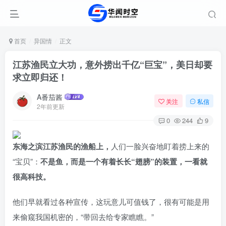
首页
异国情
正文
江苏渔民立大功，意外捞出千亿“巨宝”，美日却要
求立即归还！
A番茄酱
关注
私信
2年前更新
0
244
9
东海之滨江苏渔民的渔船上，
人们一脸兴奋地盯着捞上来的
“宝贝”：
不是鱼，而是一个有着长长“翅膀”的装置，一看就
很高科技。
他们早就看过各种宣传，这玩意儿可值钱了，很有可能是用
来偷窥我国机密的，“带回去给专家瞧瞧。”