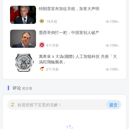
特朗普宣布加征关税，加拿大声明
18天前
10W+
墨西哥倒打一耙：中国害别人破产
4个月前
10W+
萬希泉 x 大溈(國際) 人工智能科技 共推「大
溈陀飛輪腕表」
2个月前
10W+
评论
抢沙发
欢迎您留下宝贵的见解！
提交