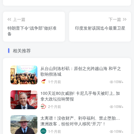
上一篇
下一篇
特朗普下令“战争部”做好准
印度发射该国迄今最重卫星
备
相关推荐
从台山到洛杉矶：原创之光跨越山海 和平之
歌响彻洛城
1个月前
10W+
100天近80次威胁! 卡尼几乎每天被盯上, 加
拿大政坛拉响警报
2个月前
10W+
太离谱！没收财产、剥夺福利、禁止堕胎…
澳洲政客，纷纷对华人移民“开刀”！
1个月前
10W+