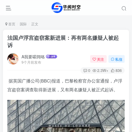
首页
国际
正文
法国卢浮宫盗窃案新进展：再有两名嫌疑人被起
诉
A我要嚯阔咯
关注
私信
9个月前发布
0
2.3W+
836
据英国广播公司(BBC)报道，巴黎检察官办公室通报，卢浮
宫盗窃案调查取得新进展，又有两名嫌疑人被正式起诉。