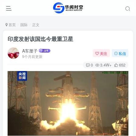
首页
国际
正文
印度发射该国迄今最重卫星
A车厘子
关注
私信
9个月前更新
0
3.4W+
652