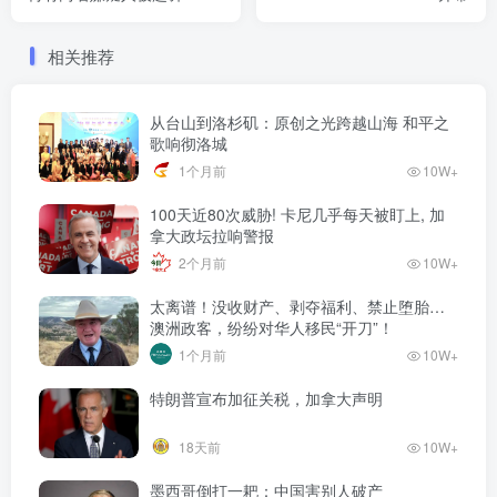
相关推荐
从台山到洛杉矶：原创之光跨越山海 和平之
歌响彻洛城
1个月前
10W+
100天近80次威胁! 卡尼几乎每天被盯上, 加
拿大政坛拉响警报
2个月前
10W+
太离谱！没收财产、剥夺福利、禁止堕胎…
澳洲政客，纷纷对华人移民“开刀”！
1个月前
10W+
特朗普宣布加征关税，加拿大声明
18天前
10W+
墨西哥倒打一耙：中国害别人破产