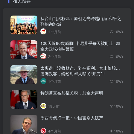
相关推荐
从台山到洛杉矶：原创之光跨越山海 和平之
歌响彻洛城
1个月前
10W+
100天近80次威胁! 卡尼几乎每天被盯上, 加
拿大政坛拉响警报
2个月前
10W+
太离谱！没收财产、剥夺福利、禁止堕胎…
澳洲政客，纷纷对华人移民“开刀”！
1个月前
10W+
特朗普宣布加征关税，加拿大声明
19天前
10W+
墨西哥倒打一耙：中国害别人破产
4个月前
10W+