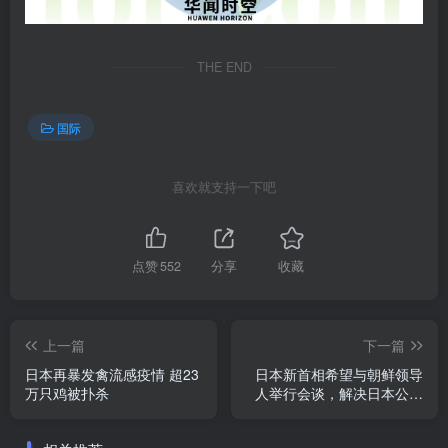
THE END
国际
喜欢就支持一下吧
点赞
552
分享
收藏
上一篇
下一篇
日本再暴发禽流感疫情 超23
日本新首相希望与朝鲜领导
万只鸡被扑杀
人举行会谈，解决日本公民
遭绑架悬案