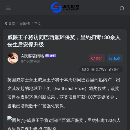
首页
异国情
正文
威廉王子将访问巴西颁环保奖，里约扫毒130余人
丧生后安保升级
A我要嚯阔咯
关注
私信
9个月前更新
0
3.7W+
641
英国威尔士亲王威廉王子将于本周访问巴西里约热内卢，出
席其发起的地球卫士奖（Earthshot Prize）颁奖仪式，该奖
项旨在表彰环保创新成果，获奖项目可获100万英镑奖金，
当地已增派数千军警强化安保。