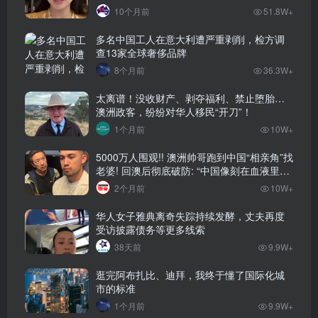
10个月前
51.8W+
多名中国工人在意大利遭严重剥削，检方调
查13家全球奢侈品牌
8个月前
36.3W+
太离谱！没收财产、剥夺福利、禁止堕胎…
澳洲政客，纷纷对华人移民“开刀”！
1个月前
10W+
5000万人围观!! 澳洲帅哥跑到中国“相亲角”找
老婆! 回澳后彻底破防: “中国像刻在血液里的
家”! 全网疯狂热议…
2个月前
10W+
华人女子雅典离奇失踪持续发酵，丈夫再度
受访披露债务等更多线索
38天前
9.9W+
逛完阿布扎比、迪拜，我终于懂了国际化城
市的标准
1个月前
9.9W+