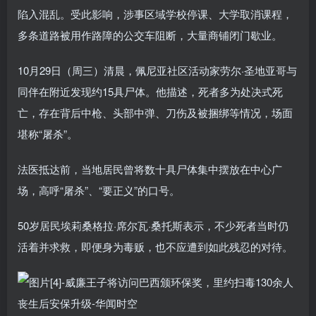
陷入混乱。受此影响，涉事区域学校停课、大学取消课程，
多条道路被用作路障的公交车阻断，大量商铺闭门歇业。
10月29日（周三）清晨，佩尼亚社区活动家劳尔·圣地亚哥与
同伴在附近发现约15具尸体。他描述，死者多为处决式死
亡，存在背后中枪、头部中弹、刀伤及被捆绑等情况，场面
堪称“屠杀”。
法医抵达前，当地居民曾将数十具尸体集中摆放在中心广
场，高呼“屠杀”、“要正义”的口号。
50岁居民埃莉桑格拉·席尔瓦·桑托斯表示，不少死者当时仍
活着并求救，即便身为毒贩，也不应遭到如此残忍的对待。