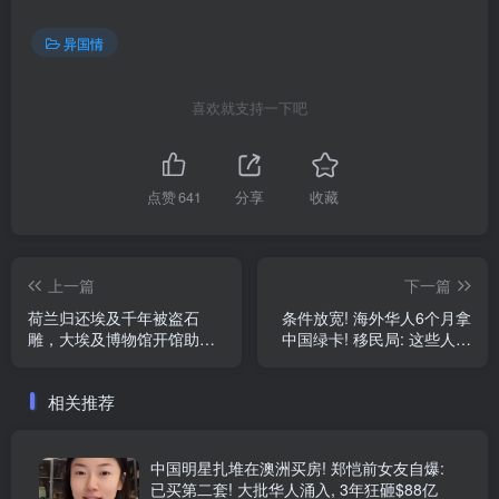
异国情
喜欢就支持一下吧
点赞
641
分享
收藏
上一篇
下一篇
荷兰归还埃及千年被盗石
条件放宽! 海外华人6个月拿
雕，大埃及博物馆开馆助推
中国绿卡! 移民局: 这些人都
文物回流
能拿
相关推荐
中国明星扎堆在澳洲买房! 郑恺前女友自爆:
已买第二套! 大批华人涌入, 3年狂砸$88亿