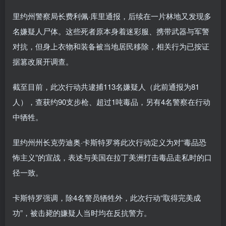
里约州警察局长费利佩·库里通报，后续在一片林地又发现多
名嫌疑人尸体。这些死者原本身着迷彩服、携带武器与军警
对抗，但身上衣物和装备被当地居民移除，相关行为已按证
据篡改展开调查。
截至目前，此次行动共逮捕113名嫌疑人（此前通报为81
人），查获约90支步枪、超过1吨毒品，另有4名警察在行动
中牺牲。
里约州州长克劳迪奥·卡斯特罗将此次行动定义为对“毒品恐
怖主义”的宣战，表述与美国在拉丁美洲打击毒品走私时的口
径一致。
卡斯特罗强调，除4名警员牺牲外，此次行动“取得完美成
功”，被击毙的嫌疑人当时均在反抗警方。