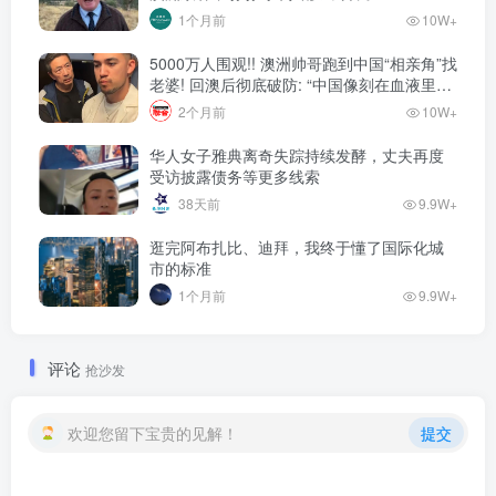
1个月前
10W+
5000万人围观!! 澳洲帅哥跑到中国“相亲角”找
老婆! 回澳后彻底破防: “中国像刻在血液里的
家”! 全网疯狂热议…
2个月前
10W+
华人女子雅典离奇失踪持续发酵，丈夫再度
受访披露债务等更多线索
38天前
9.9W+
逛完阿布扎比、迪拜，我终于懂了国际化城
市的标准
1个月前
9.9W+
评论
抢沙发
欢迎您留下宝贵的见解！
提交