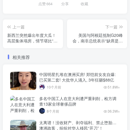
点赞
664
分享
收藏
上一篇
下一篇
新西兰突然爆出年度大瓜！
美国与阿根廷抵制G20峰
高层集体塌房，情节堪比“霸
会，南非总统表示“缺席是他
总”短剧
们的损失”
相关推荐
中国明星扎堆在澳洲买房! 郑恺前女友自爆:
已买第二套! 大批华人涌入, 3年狂砸$88亿
10个月前
51.8W+
多名中国工人在意大利遭严重剥削，检方调
查13家全球奢侈品牌
8个月前
36.3W+
太离谱！没收财产、剥夺福利、禁止堕胎…
澳洲政客，纷纷对华人移民“开刀”！