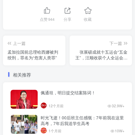
点赞
944
分享
收藏
上一篇
下一篇
孟加拉国前总理哈西娜被判
张展硕成就十五运会“五金
绞刑，罪名为“危害人类罪”
王”，汪顺收获个人全运会第
19金
相关推荐
佩通坦，明日提交结案陈词！
12个月前
32.9W+
时光飞逝！00后班主任感慨：7年前我在这里
高考，7年后我送学生高考
1个月前
10W+