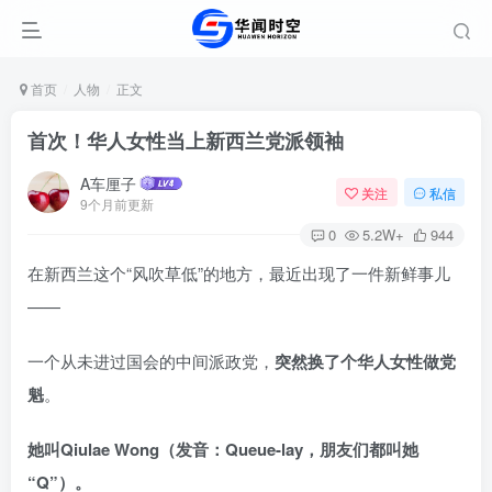
首页
人物
正文
首次！华人女性当上新西兰党派领袖
A车厘子
关注
私信
9个月前更新
0
5.2W+
944
在新西兰这个“风吹草低”的地方，最近出现了一件新鲜事儿
——
一个从未进过国会的中间派政党，
突然换了个华人女性做党
魁
。
她叫Qiulae Wong（发音：Queue-lay，朋友们都叫她
“Q”）。