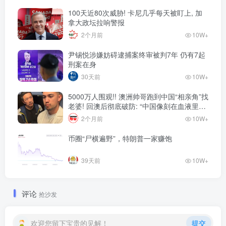
100天近80次威胁! 卡尼几乎每天被盯上, 加
拿大政坛拉响警报
2个月前
10W+
尹锡悦涉嫌妨碍逮捕案终审被判7年 仍有7起
刑案在身
30天前
10W+
5000万人围观!! 澳洲帅哥跑到中国“相亲角”找
老婆! 回澳后彻底破防: “中国像刻在血液里的
家”! 全网疯狂热议…
2个月前
10W+
币圈“尸横遍野”，特朗普一家赚饱
39天前
10W+
评论
抢沙发
欢迎您留下宝贵的见解！
提交