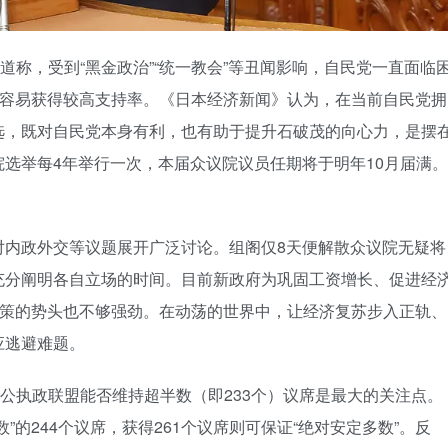
报道称，受到“黑金政治”“统一教会”等丑闻影响，自民党一直面临
，容易获得较高支持率。《日本经济新闻》认为，在当前自民党拥
选，既对自民党本身有利，也有助于提升石破茂的向心力，是摆
选举每4年举行一次，本届众议院议员任期将于明年10月届满。
。
对内政外交等议题展开广泛讨论。组阁仅8天便解散众议院无疑将
充分阐明各自立场的时间。目前新政府为巩固工资增长、促进经
政策的势头也不够强劲。在动荡的世界中，让经济复苏步入正轨、
应逃避难题。
自公执政联盟能否维持超半数（即233个）议席是最大的关注点。
的244个议席，获得261个议席则可保证“绝对安定多数”。反