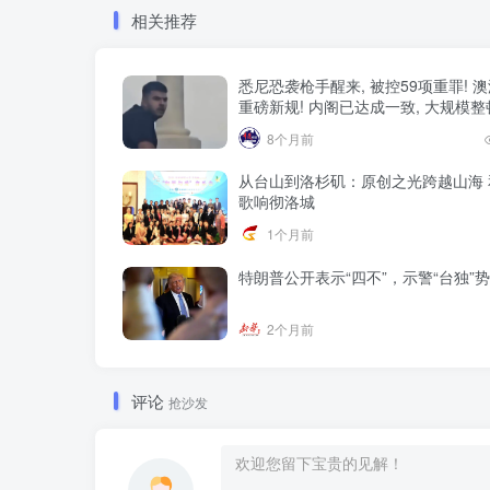
相关推荐
悉尼恐袭枪手醒来, 被控59项重罪! 
重磅新规! 内阁已达成一致, 大规模
8个月前
从台山到洛杉矶：原创之光跨越山海 
歌响彻洛城
1个月前
特朗普公开表示“四不”，示警“台独”
2个月前
评论
抢沙发