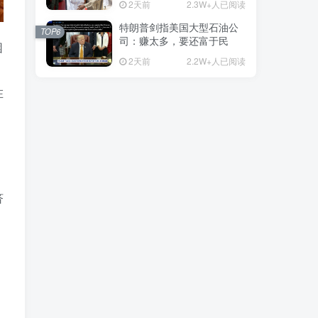
2天前
2.3W+人已阅读
特朗普剑指美国大型石油公
TOP6
司：赚太多，要还富于民
困
2天前
2.2W+人已阅读
在
济