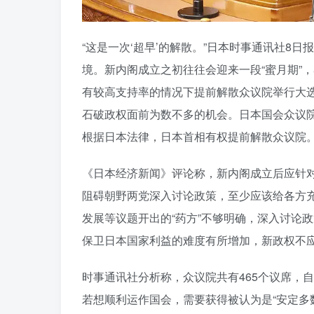
“这是一次‘超早’的解散。”日本时事通讯社8日
境。新内阁成立之初往往会迎来一段“蜜月期”
有较高支持率的情况下提前解散众议院举行大
石破政权面前为数不多的机会。日本国会众议院
根据日本法律，日本首相有权提前解散众议院
《日本经济新闻》评论称，新内阁成立后应针
阻碍朝野两党深入讨论政策，至少应该给各方
发展等议题开出的“药方”不够明确，深入讨论
保卫日本国家利益的难度有所增加，新政权不
时事通讯社分析称，众议院共有465个议席，
若想顺利运作国会，需要获得被认为是“安定多数”