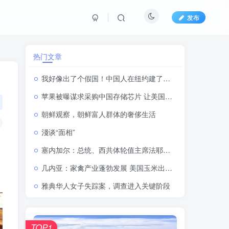
发布
热门文章
我好像出了个假国！中国人在纽约建了个新县城？
苹果被曝谋求采购中国存储芯片 让美国坐不住了
朝鲜观察，朝鲜富人群体的奢侈生活
淺谈“面相”
。
塞内加尔：总统、西共体轮值主席法耶首访落地巴马科 西非区域对话进程提速
几内亚：家禽产业蓬勃发展 美国玉米出口商盯上西非市场
雅典华人女子失踪案，调查进入关键阶段
TOP1