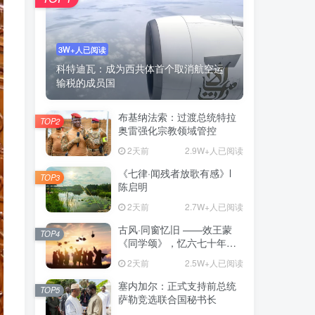
3W+人已阅读
科特迪瓦：成为西共体首个取消航空运
输税的成员国
布基纳法索：过渡总统特拉
TOP2
奥雷强化宗教领域管控
2天前
2.9W+人已阅读
《七律·闻残者放歌有感》l
TOP3
陈启明
2天前
2.7W+人已阅读
古风·同窗忆旧 ——效王蒙
TOP4
《同学颂》，忆六七十年代
同窗岁月
2天前
2.5W+人已阅读
塞内加尔：正式支持前总统
TOP5
萨勒竞选联合国秘书长