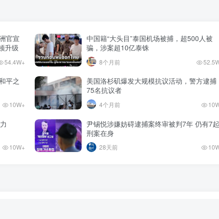
澳洲官宣
中国籍“大头目”泰国机场被捕，超500人被
整顿升级
骗，涉案超10亿泰铢
54.4W+
8个月前
52.5
和平之
美国洛杉矶爆发大规模抗议活动，警方逮捕
75名抗议者
10W+
4个月前
10
势力
尹锡悦涉嫌妨碍逮捕案终审被判7年 仍有7
刑案在身
10W+
28天前
10