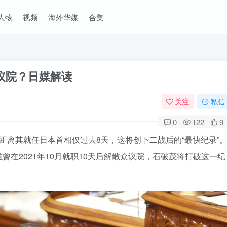
人物
视频
海外华媒
合集
议院？日媒解读
关注
私信
0
122
9
距离其就任日本首相仅过去8天，这将创下二战后的“最快纪录”
在2021年10月就职10天后解散众议院，石破茂将打破这一纪