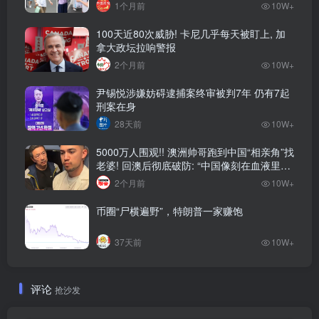
1个月前
10W+
100天近80次威胁! 卡尼几乎每天被盯上, 加
拿大政坛拉响警报
2个月前
10W+
尹锡悦涉嫌妨碍逮捕案终审被判7年 仍有7起
刑案在身
28天前
10W+
5000万人围观!! 澳洲帅哥跑到中国“相亲角”找
老婆! 回澳后彻底破防: “中国像刻在血液里的
家”! 全网疯狂热议…
2个月前
10W+
币圈“尸横遍野”，特朗普一家赚饱
37天前
10W+
评论
抢沙发