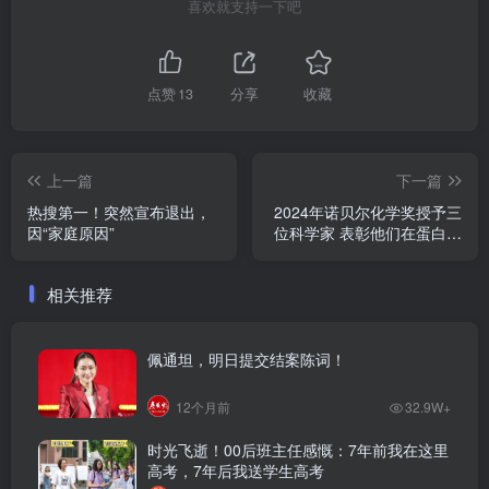
喜欢就支持一下吧
点赞
13
分享
收藏
上一篇
下一篇
热搜第一！突然宣布退出，
2024年诺贝尔化学奖授予三
因“家庭原因”
位科学家 表彰他们在蛋白质
方面的研究
相关推荐
佩通坦，明日提交结案陈词！
12个月前
32.9W+
时光飞逝！00后班主任感慨：7年前我在这里
高考，7年后我送学生高考