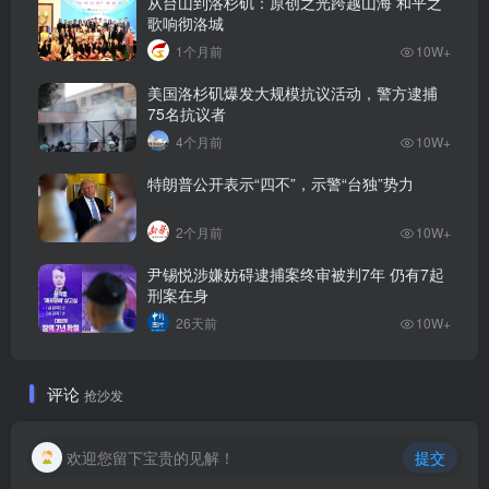
从台山到洛杉矶：原创之光跨越山海 和平之
歌响彻洛城
1个月前
10W+
美国洛杉矶爆发大规模抗议活动，警方逮捕
75名抗议者
4个月前
10W+
特朗普公开表示“四不”，示警“台独”势力
2个月前
10W+
尹锡悦涉嫌妨碍逮捕案终审被判7年 仍有7起
刑案在身
26天前
10W+
评论
抢沙发
欢迎您留下宝贵的见解！
提交