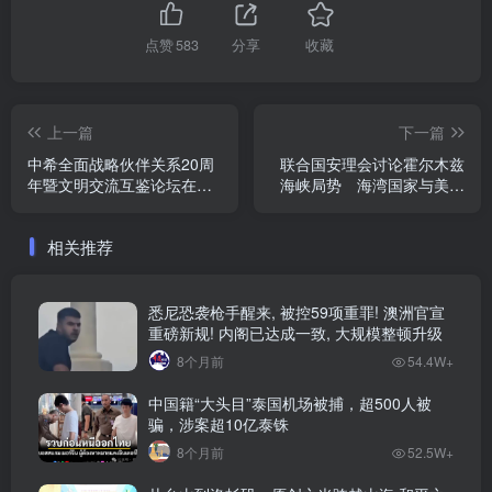
点赞
583
分享
收藏
上一篇
下一篇
中希全面战略伙伴关系20周
联合国安理会讨论霍尔木兹
年暨文明交流互鉴论坛在雅
海峡局势 海湾国家与美国
典举行
共同施压伊朗
相关推荐
悉尼恐袭枪手醒来, 被控59项重罪! 澳洲官宣
重磅新规! 内阁已达成一致, 大规模整顿升级
8个月前
54.4W+
中国籍“大头目”泰国机场被捕，超500人被
骗，涉案超10亿泰铢
8个月前
52.5W+