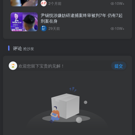
2个月前
10W+
尹锡悦涉嫌妨碍逮捕案终审被判7年 仍有7起
刑案在身
29天前
10W+
评论
抢沙发
欢迎您留下宝贵的见解！
提交