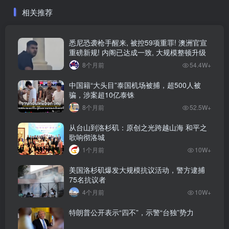
相关推荐
悉尼恐袭枪手醒来, 被控59项重罪! 澳洲官宣
重磅新规! 内阁已达成一致, 大规模整顿升级
8个月前
54.4W+
中国籍“大头目”泰国机场被捕，超500人被
骗，涉案超10亿泰铢
8个月前
52.5W+
从台山到洛杉矶：原创之光跨越山海 和平之
歌响彻洛城
1个月前
10W+
美国洛杉矶爆发大规模抗议活动，警方逮捕
75名抗议者
4个月前
10W+
特朗普公开表示“四不”，示警“台独”势力