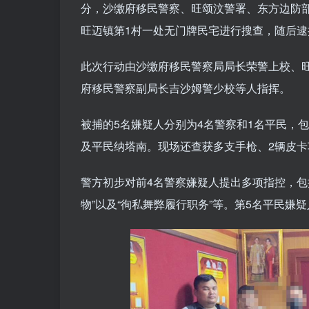
分，沙缴府移民警察、旺颂汶警署、东方边防
旺迈镇第1村一处无门牌民宅进行搜查，随后逮
此次行动由沙缴府移民警察局局长荣警上校、
府移民警察副局长吉沙姆警少校等人指挥。
被捕的5名嫌疑人分别为4名警察和1名平民，
及平民纳塔南。现场还查获多支手枪、2辆皮卡
警方初步对前4名警察嫌疑人提出多项指控，包括
物”以及“徇私舞弊履行职务”等。第5名平民嫌