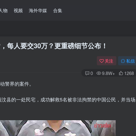
人物
视频
海外华媒
合集
索，每人要交30万？更重磅细节公布！
关注
私信
0
9.8W+
1268
震动警界的案件。
颂汶县的一处民宅，成功解救5名被非法拘禁的中国公民，并当场