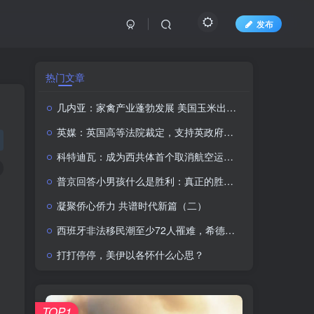
发布
热门文章
几内亚：家禽产业蓬勃发展 美国玉米出口商盯上西非市场
英媒：英国高等法院裁定，支持英政府通过中国驻英国使馆新馆舍规划审批的决定
科特迪瓦：成为西共体首个取消航空运输税的成员国
普京回答小男孩什么是胜利：真正的胜利在于战胜自我，此前还有小男孩称他还是在电视上看起来更高
凝聚侨心侨力 共谱时代新篇（二）
西班牙非法移民潮至少72人罹难，希德意等22国领导人签署联名信
打打停停，美伊以各怀什么心思？
TOP1