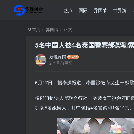
热点
国际
异国情
世界游
首页
异国情
正文
5名中国人被4名泰国警察绑架勒
发现泰国
2个月前更新
5月17日，据泰媒报道，泰国沙缴府发生一起
多部门执法人员联合行动，突袭位于沙缴府旺
抓获5名嫌疑人，其中包括4名警察和1名平民。