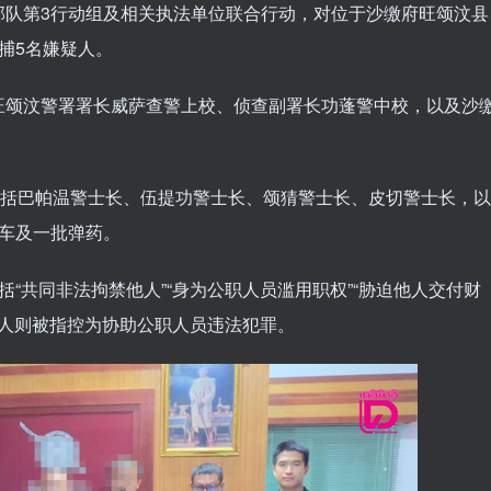
部队第3行动组及相关执法单位联合行动，对位于沙缴府旺颂汶县
捕5名嫌疑人。
旺颂汶警署署长威萨查警上校、侦查副署长功蓬警中校，以及沙
包括巴帕温警士长、伍提功警士长、颂猜警士长、皮切警士长，以
车及一批弹药。
“共同非法拘禁他人”“身为公职人员滥用职权”“胁迫他人交付财
疑人则被指控为协助公职人员违法犯罪。