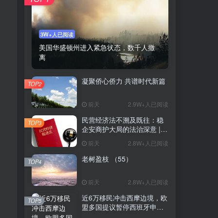
3W+人已阅读
美国华盛顿州进入紧急状态，数千人撤
离
凝聚侨心侨力 共谱时代新篇
TOP2
前天
2.9W+人已阅读
民营经济法不溯及既往：稳
TOP3
企安商护大局的法治深意 |
陈启明
前天
2.8W+人已阅读
老树盈枝 （55）
TOP4
前天
2.8W+人已阅读
近6万移民冲击西摩边境，欧
TOP5
盟多国提议暂停西班牙申根
区资格