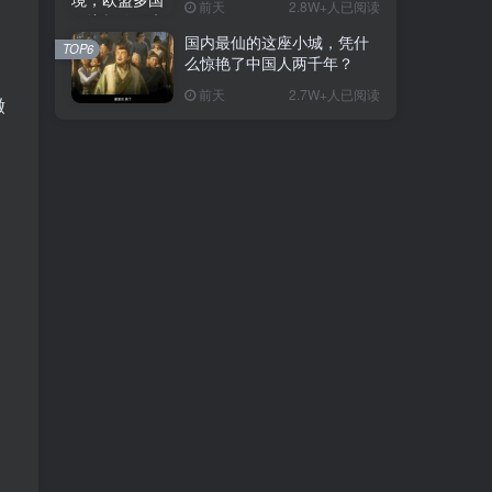
前天
2.8W+人已阅读
国内最仙的这座小城，凭什
TOP6
么惊艳了中国人两千年？
前天
2.7W+人已阅读
缴