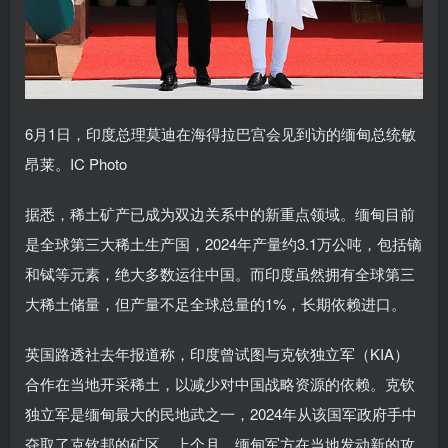
6月1日，印度总理莫迪在海得拉巴宫会见到访的缅甸总统敏
昂莱。IC Photo
据悉，稀土矿产已成为双边关系中的新重点领域。缅甸目前
是全球第三大稀土生产国，2024年产量约3.1万公吨，包括镝
和铽等元素，绝大多数运往中国。而印度虽然拥有全球第三
大稀土储量，但产量不足全球总量的1%，长期依赖进口。
英国路透社去年报道称，印度曾试图与克钦独立军（KIA）
合作在当地开采稀土，以减少对中国战略资源的依赖。克钦
独立军是缅甸最大的民地武之一，2024年从该国军政府手中
夺取了克钦邦的矿区。上个月，缅甸军方在当地发动新的攻