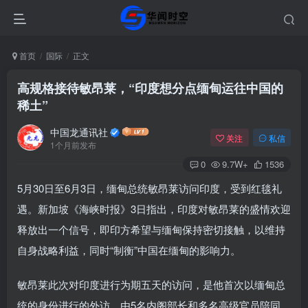
首页
国际
正文
高规格接待敏昂莱，“印度想分点缅甸运往中国的
稀土”
中国龙通讯社
关注
私信
1个月前发布
0
9.7W+
1536
5月30日至6月3日，缅甸总统敏昂莱访问印度，受到红毯礼
遇。新加坡《海峡时报》3日指出，印度对敏昂莱的盛情欢迎
释放出一个信号，即印方希望与缅甸保持密切接触，以维持
自身战略利益，同时“制衡”中国在缅甸的影响力。
敏昂莱此次对印度进行为期五天的访问，是他首次以缅甸总
统的身份进行的外访，由5名内阁部长和多名高级官员陪同。