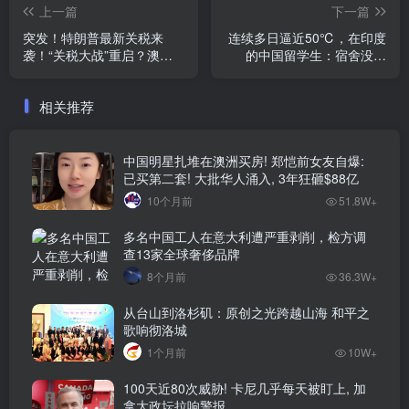
上一篇
下一篇
突发！特朗普最新关税来
连续多日逼近50℃，在印度
袭！“关税大战”重启？澳中
的中国留学生：宿舍没空
被征相同比例…
调……
相关推荐
中国明星扎堆在澳洲买房! 郑恺前女友自爆:
已买第二套! 大批华人涌入, 3年狂砸$88亿
10个月前
51.8W+
多名中国工人在意大利遭严重剥削，检方调
查13家全球奢侈品牌
8个月前
36.3W+
从台山到洛杉矶：原创之光跨越山海 和平之
歌响彻洛城
1个月前
10W+
100天近80次威胁! 卡尼几乎每天被盯上, 加
拿大政坛拉响警报