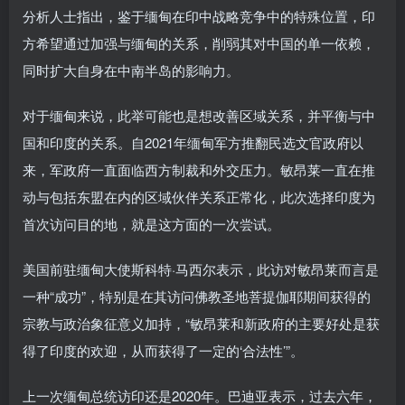
分析人士指出，鉴于缅甸在印中战略竞争中的特殊位置，印
方希望通过加强与缅甸的关系，削弱其对中国的单一依赖，
同时扩大自身在中南半岛的影响力。
对于缅甸来说，此举可能也是想改善区域关系，并平衡与中
国和印度的关系。自2021年缅甸军方推翻民选文官政府以
来，军政府一直面临西方制裁和外交压力。敏昂莱一直在推
动与包括东盟在内的区域伙伴关系正常化，此次选择印度为
首次访问目的地，就是这方面的一次尝试。
美国前驻缅甸大使斯科特·马西尔表示，此访对敏昂莱而言是
一种“成功”，特别是在其访问佛教圣地菩提伽耶期间获得的
宗教与政治象征意义加持，“敏昂莱和新政府的主要好处是获
得了印度的欢迎，从而获得了一定的‘合法性’”。
上一次缅甸总统访印还是2020年。巴迪亚表示，过去六年，