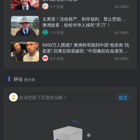
2个月前
10W+
太离谱！没收财产、剥夺福利、禁止堕胎…
澳洲政客，纷纷对华人移民“开刀”！
1个月前
10W+
5000万人围观!! 澳洲帅哥跑到中国“相亲角”找
老婆! 回澳后彻底破防: “中国像刻在血液里的
家”! 全网疯狂热议…
2个月前
10W+
评论
抢沙发
欢迎您留下宝贵的见解！
提交