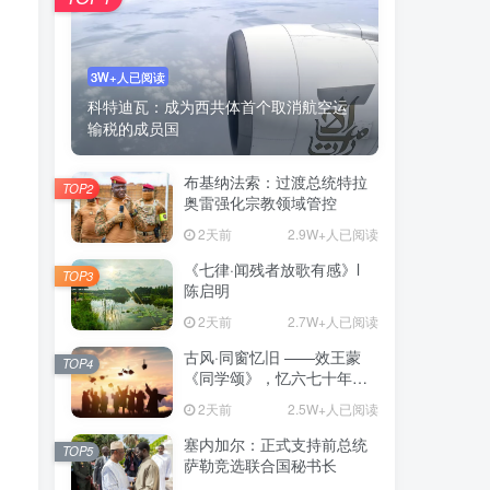
3W+人已阅读
科特迪瓦：成为西共体首个取消航空运
输税的成员国
布基纳法索：过渡总统特拉
TOP2
奥雷强化宗教领域管控
2天前
2.9W+人已阅读
《七律·闻残者放歌有感》l
TOP3
陈启明
2天前
2.7W+人已阅读
古风·同窗忆旧 ——效王蒙
TOP4
《同学颂》，忆六七十年代
同窗岁月
2天前
2.5W+人已阅读
塞内加尔：正式支持前总统
TOP5
萨勒竞选联合国秘书长