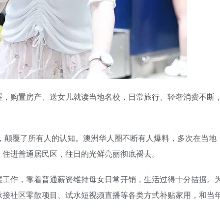
渥，购置房产、送女儿就读当地名校，日常旅行、轻奢消费不断
转，颠覆了所有人的认知。澳洲华人圈不断有人爆料，多次在当地
，住进普通居民区，往日的光鲜亮丽彻底褪去。
层工作，靠着普通薪资维持母女日常开销，生活过得十分拮据。
承接社区零散项目、试水短视频直播等各类方式补贴家用，和当