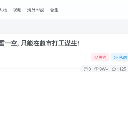
人物
视频
海外华媒
合集
挥霍一空, 只能在超市打工谋生!
关注
私信
0
9W+
1125