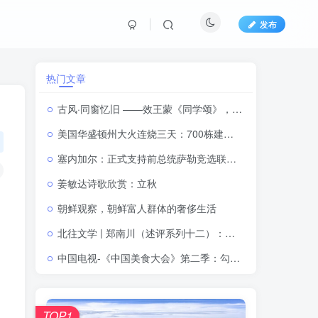
发布
热门文章
古风·同窗忆旧 ——效王蒙《同学颂》，忆六七十年代同窗岁月
美国华盛顿州大火连烧三天：700栋建筑被毁，64000人紧急撤离
塞内加尔：正式支持前总统萨勒竞选联合国秘书长
姜敏达诗歌欣赏：立秋
朝鲜观察，朝鲜富人群体的奢侈生活
北往文学 | 郑南川（述评系列十二）：做读写天空的诗人（原载邓丽《飞翔的乐章》）（附：心漫述评）
中国电视-《中国美食大会》第二季：勾勒中华美食的形与韵
TOP1