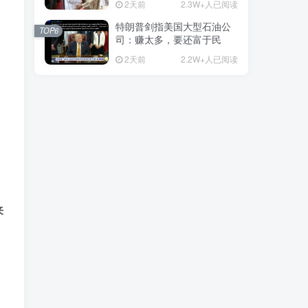
2天前
2.3W+人已阅读
特朗普剑指美国大型石油公
TOP6
司：赚太多，要还富于民
2天前
2.2W+人已阅读
来