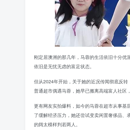
刚定居澳洲的那几年，马蓉的生活依旧十分优
依旧是无忧无虑的富足状态。
但从2024年开始，关于她的近况传闻彻底反
普通超市偶遇马蓉，她早已搬离高端富人社区
更有网友实拍爆料，如今的马蓉在超市从事基
了缓解经济压力，她还尝试变卖闲置奢侈品、
的阔太模样判若两人。