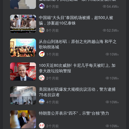
8个月前
54.4W+
中国籍“大头目”泰国机场被捕，超500人被
骗，涉案超10亿泰铢
8个月前
52.5W+
从台山到洛杉矶：原创之光跨越山海 和平之
歌响彻洛城
1个月前
10W+
100天近80次威胁! 卡尼几乎每天被盯上, 加
拿大政坛拉响警报
2个月前
10W+
美国洛杉矶爆发大规模抗议活动，警方逮捕
75名抗议者
4个月前
10W+
特朗普公开表示“四不”，示警“台独”势力
2个月前
10W+