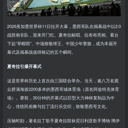
2026美加墨世界杯11日拉开大幕，墨西哥队在揭幕战中以2:0
战胜南非队，迎来开门红。夏奇拉献唱、拉布布亮相、看台
下起“草帽雨”、中场致敬球王、中国少年擎旗，成为本届开
幕式及揭幕战值得铭记的五个瞬间。
夏奇拉引爆开幕式
这是世界杯历史上首次由三国联合举办。当天，逾八万名观
众挤满海拔2200多米的墨西哥城体育场（原名阿兹特克体育
场）。赛前，30分钟的开幕式以巨型大力神杯复制品为中
心，传统民俗舞与拉丁流行乐交织，致敬墨西哥文化。
压轴时刻，著名拉丁歌手夏奇拉联袂尼日利亚歌手博纳·博伊