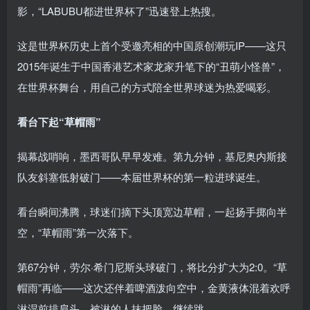
影，“LABUBU都进世界杯了”迅速登上热搜。
这是世界杯历史上首个受邀亮相的中国原创潮玩IP——这只
2015年诞生于中国香港艺术家龙家升笔下的“丑萌小怪兽”，
在世界杯舞台，用自己的方式陪全世界球迷为热爱喝彩。
看台下起“草帽雨”
揭幕战哨响，墨西哥队早早发难。第九分钟，基尼奥内斯接
队友斜塞低射破门——本届世界杯的第一粒进球诞生。
看台瞬间沸腾，球迷们摘下头顶宽边草帽，一起扬手掷向半
空，“草帽雨”第一次落下。
第67分钟，劳尔·希门尼斯头球破门，将比分扩大为2:0。“草
帽雨”再临——这次还伴着啤酒泼向空中，金黄液体混着欢呼
淋湿前排肩头，被淋的人抹把脸，继续跳。