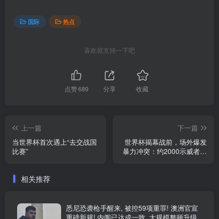
国际
热点
喜欢就支持一下吧
点赞
689
分享
收藏
上一篇
下一篇
当世界杯首次遇上“去交战国
世界杯揭幕战前，场外爆发
比赛”
暴力冲突：约2000示威者企
图冲入球场
相关推荐
悉尼恐袭枪手醒来, 被控59项重罪! 澳洲官宣
重磅新规! 内阁已达成一致, 大规模整顿升级