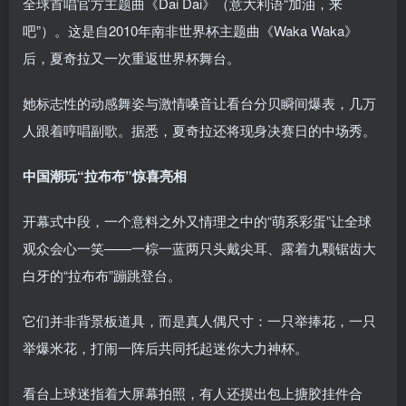
全球首唱官方主题曲《Dai Dai》（意大利语“加油，来
吧”）。这是自2010年南非世界杯主题曲《Waka Waka》
后，夏奇拉又一次重返世界杯舞台。
她标志性的动感舞姿与激情嗓音让看台分贝瞬间爆表，几万
人跟着哼唱副歌。据悉，夏奇拉还将现身决赛日的中场秀。
中国潮玩“拉布布”惊喜亮相
开幕式中段，一个意料之外又情理之中的“萌系彩蛋”让全球
观众会心一笑——一棕一蓝两只头戴尖耳、露着九颗锯齿大
白牙的“拉布布”蹦跳登台。
它们并非背景板道具，而是真人偶尺寸：一只举捧花，一只
举爆米花，打闹一阵后共同托起迷你大力神杯。
看台上球迷指着大屏幕拍照，有人还摸出包上搪胶挂件合