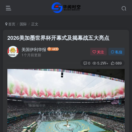
首页
国际
正文
2026美加墨世界杯开幕式及揭幕战五大亮点
美国伊利华报
关注
私信
1个月前更新
0
5.2W+
689