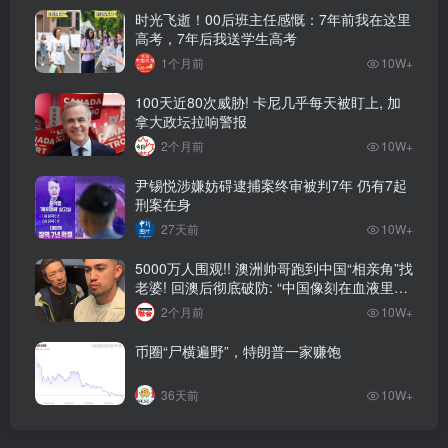
时光飞逝！00后班主任感慨：7年前我在这里
高考，7年后我送学生高考
1个月前
10W+
100天近80次威胁! 卡尼几乎每天被盯上, 加
拿大政坛拉响警报
2个月前
10W+
尹锡悦涉嫌妨碍逮捕案终审被判7年 仍有7起
刑案在身
27天前
10W+
5000万人围观!! 澳洲帅哥跑到中国“相亲角”找
老婆! 回澳后彻底破防: “中国像刻在血液里的
家”! 全网疯狂热议…
2个月前
10W+
币圈“尸横遍野”，特朗普一家赚饱
36天前
10W+