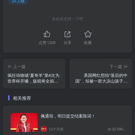
人物
喜欢就支持一下吧
点赞
1209
分享
收藏
上一篇
下一篇
疯狂动物城“夏奇羊”第4次为
美国网红想拍“落后的中
世界杯开嗓，版税将全捐用
国”，却被一群大凉山孩子追
于贫困儿童教育
问爱泼斯坦
相关推荐
佩通坦，明日提交结案陈词！
12个月前
32.9W+