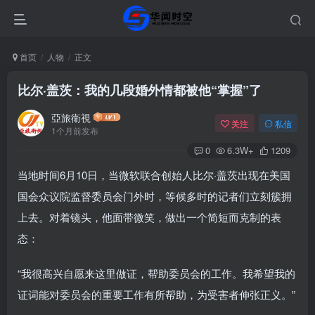
首页
人物
正文
比尔·盖茨：我的几段婚外情都被他“掌握”了
亞旅衛視
关注
私信
1个月前发布
0
6.3W+
1209
当地时间6月10日，当微软联合创始人比尔·盖茨出现在美国
国会众议院监督委员会门外时，等候多时的记者们立刻簇拥
上去。对着镜头，他面带微笑，做出一个简短而克制的表
态：
“我很高兴自愿来这里做证，帮助委员会的工作。我希望我的
证词能对委员会的重要工作有所帮助，为受害者伸张正义。”