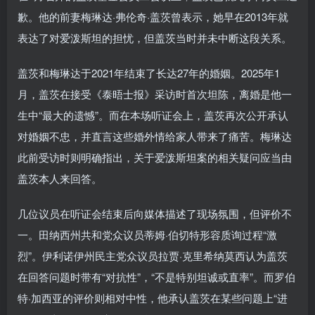
歉。他的前妻梅琳达·弗伦奇·盖茨曾表示，她早在2013年就
表达了对爱泼斯坦的担忧，但盖茨当时并未中断这段关系。
盖茨和梅琳达于2021年结束了长达27年的婚姻。2025年1
月，盖茨在接受《泰晤士报》采访时首次坦陈，离婚是他一
生中“最大的遗憾”。而在本场听证会上，盖茨再次公开承认
对婚姻不忠，并直言这些婚外情给家人带来了痛苦。梅琳达
此前受访时则明确指出，关于爱泼斯坦案的相关疑问应当由
盖茨本人来回答。
几位议员在听证会结束后向媒体描述了现场氛围，但评价不
一。田纳西州共和党众议员蒂姆·伯切特形容质询过程“激
烈”。伊利诺伊州民主党众议员拉贾·克里希纳莫西认为盖茨
在回答问题时带有“对抗性”，“不是特别坦诚或直率”。而罗伯
特·加西亚的评价则相对中性，他承认盖茨在某些问题上“进