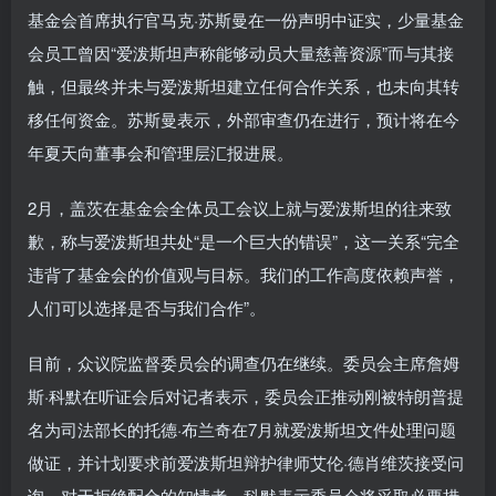
基金会首席执行官马克·苏斯曼在一份声明中证实，少量基金
会员工曾因“爱泼斯坦声称能够动员大量慈善资源”而与其接
触，但最终并未与爱泼斯坦建立任何合作关系，也未向其转
移任何资金。苏斯曼表示，外部审查仍在进行，预计将在今
年夏天向董事会和管理层汇报进展。
2月，盖茨在基金会全体员工会议上就与爱泼斯坦的往来致
歉，称与爱泼斯坦共处“是一个巨大的错误”，这一关系“完全
违背了基金会的价值观与目标。我们的工作高度依赖声誉，
人们可以选择是否与我们合作”。
目前，众议院监督委员会的调查仍在继续。委员会主席詹姆
斯·科默在听证会后对记者表示，委员会正推动刚被特朗普提
名为司法部长的托德·布兰奇在7月就爱泼斯坦文件处理问题
做证，并计划要求前爱泼斯坦辩护律师艾伦·德肖维茨接受问
询。对于拒绝配合的知情者，科默表示委员会将采取必要措