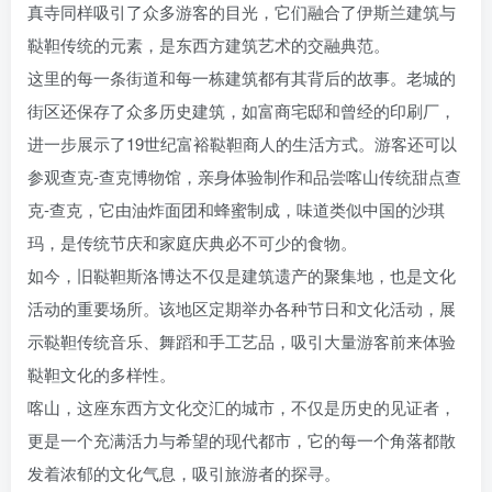
真寺同样吸引了众多游客的目光，它们融合了伊斯兰建筑与
鞑靼传统的元素，是东西方建筑艺术的交融典范。
这里的每一条街道和每一栋建筑都有其背后的故事。老城的
街区还保存了众多历史建筑，如富商宅邸和曾经的印刷厂，
进一步展示了19世纪富裕鞑靼商人的生活方式。游客还可以
参观查克-查克博物馆，亲身体验制作和品尝喀山传统甜点查
克-查克，它由油炸面团和蜂蜜制成，味道类似中国的沙琪
玛，是传统节庆和家庭庆典必不可少的食物。
如今，旧鞑靼斯洛博达不仅是建筑遗产的聚集地，也是文化
活动的重要场所。该地区定期举办各种节日和文化活动，展
示鞑靼传统音乐、舞蹈和手工艺品，吸引大量游客前来体验
鞑靼文化的多样性。
喀山，这座东西方文化交汇的城市，不仅是历史的见证者，
更是一个充满活力与希望的现代都市，它的每一个角落都散
发着浓郁的文化气息，吸引旅游者的探寻。