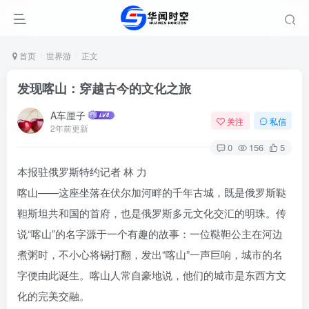
首页
世界游
正文
发现喀山：穿越古今的文化之旅
A车厘子
关注
私信
2年前更新
0
156
5
本报驻俄罗斯特约记者 林 力
喀山——这座坐落在伏尔加河畔的千年古城，既是俄罗斯鞑
靼斯坦共和国的首府，也是俄罗斯多元文化交汇的明珠。传
说“喀山”的名字源于一个有趣的故事：一位鞑靼公主在河边
煮粥时，不小心将锅打翻，发出“喀山”一声巨响，城市的名
字便由此诞生。喀山人常自豪地说，他们的城市是东西方文
化的完美交融。