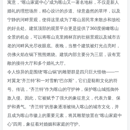
寓意，“喀山家庭中心”成为喀山又一著名地标，不仅是新人
婚礼的理想场所，精心设计的步道、绿意盎然的草坪，以及
宁静的河畔景观，使得这里成为了喀山居民常来散步和放松
的好去处。建筑顶部的观景平台更是提供了360度俯瞰喀山
全景的机会，可以将喀山克里姆林宫的壮丽景观以及城市古
老的河畔风光尽收眼底。夜晚，当整个建筑被灯光点亮时，
仿佛火焰在锅下熊熊燃烧。建筑内部主要分为三层，设有宽
敞的接待大厅和多个婚礼大厅。
令人惊异的是围绕“喀山锅”的雕塑群是四只巨大怪物——一
对翼龙“齐兰特”和一对雪豹“巴尔斯”，它们是鞑靼文化的符
号。传说，“齐兰特”作为喀山的守护神，保护喀山城抵御外
敌入侵。因此，它被赋予了强大的象征意义，代表力量、保
护和勇气。“齐兰特”的形象逐渐被纳入喀山的城市文化，并
且成为喀山市徽上的重要元素，将其雕塑放置在“喀山家庭中
心”四周，象征着对婚姻和家庭的守护。