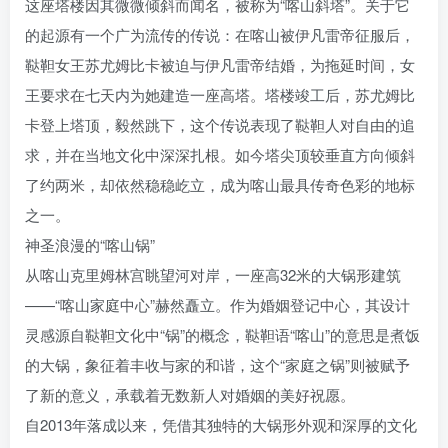
这座塔楼因其微微倾斜而闻名，被称为“喀山斜塔”。关于它
的起源有一个广为流传的传说：在喀山被伊凡雷帝征服后，
鞑靼女王苏尤姆比卡被迫与伊凡雷帝结婚，为拖延时间，女
王要求在七天内为她建造一座高塔。塔楼竣工后，苏尤姆比
卡登上塔顶，毅然跳下，这个传说表现了鞑靼人对自由的追
求，并在当地文化中深深扎根。如今塔尖顶较垂直方向倾斜
了约两米，却依然稳稳屹立，成为喀山最具传奇色彩的地标
之一。
神圣浪漫的“喀山锅”
从喀山克里姆林宫眺望河对岸，一座高32米的大锅形建筑
——“喀山家庭中心”赫然矗立。作为婚姻登记中心，其设计
灵感源自鞑靼文化中“锅”的概念，鞑靼语“喀山”的意思是煮饭
的大锅，象征着丰收与家的和谐，这个“家庭之锅”则被赋予
了新的意义，承载着无数新人对婚姻的美好祝愿。
自2013年落成以来，凭借其独特的大锅形外观和深厚的文化