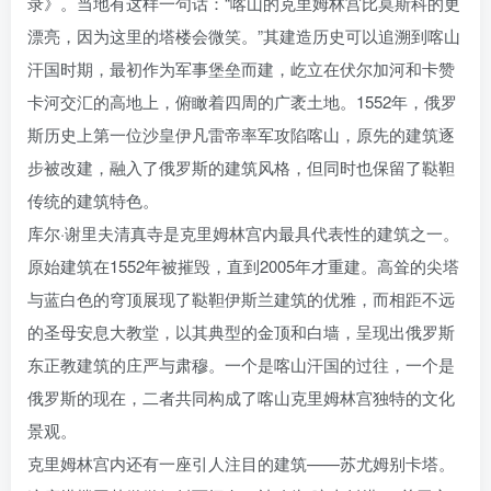
录》。当地有这样一句话：“喀山的克里姆林宫比莫斯科的更
漂亮，因为这里的塔楼会微笑。”其建造历史可以追溯到喀山
汗国时期，最初作为军事堡垒而建，屹立在伏尔加河和卡赞
卡河交汇的高地上，俯瞰着四周的广袤土地。1552年，俄罗
斯历史上第一位沙皇伊凡雷帝率军攻陷喀山，原先的建筑逐
步被改建，融入了俄罗斯的建筑风格，但同时也保留了鞑靼
传统的建筑特色。
库尔·谢里夫清真寺是克里姆林宫内最具代表性的建筑之一。
原始建筑在1552年被摧毁，直到2005年才重建。高耸的尖塔
与蓝白色的穹顶展现了鞑靼伊斯兰建筑的优雅，而相距不远
的圣母安息大教堂，以其典型的金顶和白墙，呈现出俄罗斯
东正教建筑的庄严与肃穆。一个是喀山汗国的过往，一个是
俄罗斯的现在，二者共同构成了喀山克里姆林宫独特的文化
景观。
克里姆林宫内还有一座引人注目的建筑——苏尤姆别卡塔。