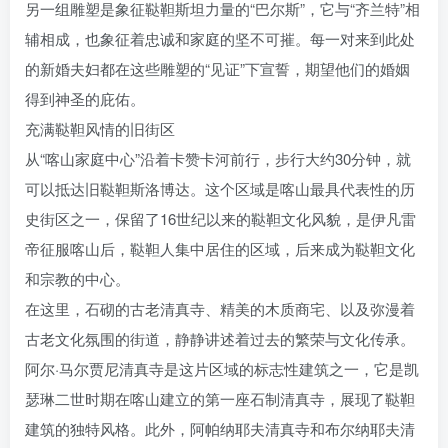
另一组雕塑是象征鞑靼斯坦力量的“巴尔斯”，它与“齐兰特”相
辅相成，也象征着忠诚和家庭的坚不可摧。每一对来到此处
的新婚夫妇都在这些雕塑的“见证”下宣誓，期望他们的婚姻
得到神圣的庇佑。
充满鞑靼风情的旧街区
从“喀山家庭中心”沿着卡赞卡河前行，步行大约30分钟，就
可以抵达旧鞑靼斯洛博达。这个区域是喀山最具代表性的历
史街区之一，保留了16世纪以来的鞑靼文化风貌，是伊凡雷
帝征服喀山后，鞑靼人集中居住的区域，后来成为鞑靼文化
和宗教的中心。
在这里，石砌的古老清真寺、精美的木质商宅、以及弥漫着
古老文化氛围的街道，静静讲述着过去的繁荣与文化传承。
阿尔·马尔贾尼清真寺是这片区域的标志性建筑之一，它是凯
瑟琳二世时期在喀山建立的第一座石制清真寺，展现了鞑靼
建筑的独特风格。此外，阿帕纳耶夫清真寺和布尔纳耶夫清