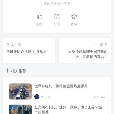
喜欢就支持一下吧
点赞
5
分享
收藏
上一篇
下一篇
西班牙民众抗议“过度旅游”
在这个糯唧唧王国狂吃两
天，才敢说的真话！
相关推荐
世界杯红利：佛得角旅游热度飙升
26天前
10W+
逛完阿布扎比、迪拜，我终于懂了国际化城
市的标准