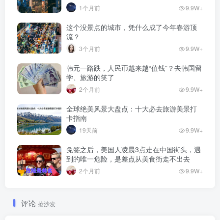
1个月前
9.9W+
这个没景点的城市，凭什么成了今年春游顶
流？
3个月前
9.9W+
韩元一路跌，人民币越来越“值钱”？去韩国留
学、旅游的笑了
2个月前
9.9W+
全球绝美风景大盘点：十大必去旅游美景打
卡指南
19天前
9.9W+
免签之后，美国人凌晨3点走在中国街头，遇
到的唯一危险，是差点从美食街走不出去
2个月前
9.9W+
评论
抢沙发