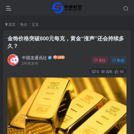
首页
热点
正文
金饰价格突破800元每克，黄金“涨声”还会持续多
久？
中国龙通讯社
关注
私信
2年前发布
0
225
10