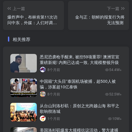
上一篇
下一篇
爆炸声中，布林肯第11次访
金与正：朝鲜的报复行为将
问中东，外媒：人们对调停
无法预测
前景的期望值“真的很低”
相关推荐
悉尼恐袭枪手醒来, 被控59项重罪! 澳洲官宣
重磅新规! 内阁已达成一致, 大规模整顿升级
8个月前
54.4W+
中国籍“大头目”泰国机场被捕，超500人被
骗，涉案超10亿泰铢
8个月前
52.5W+
从台山到洛杉矶：原创之光跨越山海 和平之
歌响彻洛城
1个月前
10W+
美国洛杉矶爆发大规模抗议活动，警方逮捕