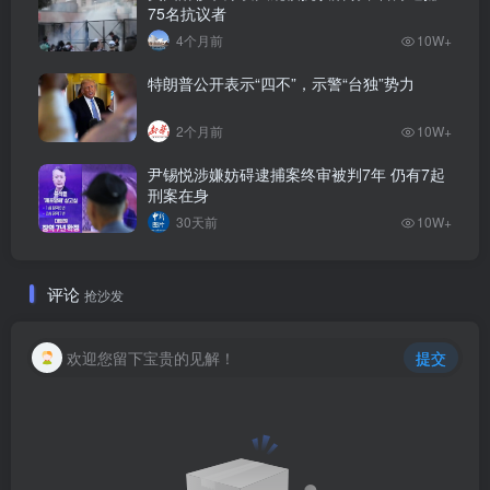
75名抗议者
4个月前
10W+
特朗普公开表示“四不”，示警“台独”势力
2个月前
10W+
尹锡悦涉嫌妨碍逮捕案终审被判7年 仍有7起
刑案在身
30天前
10W+
评论
抢沙发
欢迎您留下宝贵的见解！
提交