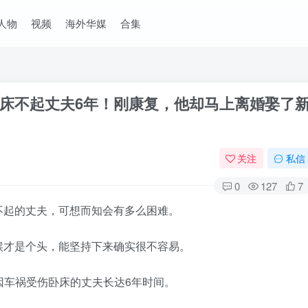
人物
视频
海外华媒
合集
床不起丈夫6年！刚康复，他却马上离婚娶了
关注
私信
0
127
7
不起的丈夫，可想而知会有多么困难。
候才是个头，能坚持下来确实很不容易。
弃照顾因车祸受伤卧床的丈夫长达6年时间。