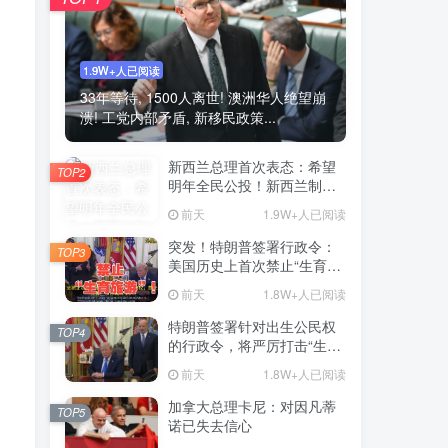
1.9W+人已阅读
33年等待, 1500人离世! 澳洲华人绝望崩
溃! 工党内部矛盾, 新移民政策...
新西兰总理首次表态：希望
TOP2
明年全民公投！新西兰制度
或变天
前天
1.9W+人已阅读
突发！特朗普签署行政令：
TOP3
美国历史上首次禁止“生育旅
游”！
前天
1.8W+人已阅读
特朗普签署针对出生公民权
TOP4
的行政令，将严厉打击“生育
旅游”
前天
1.8W+人已阅读
加拿大总理卡尼：对因凡蒂
TOP5
诺已失去信心