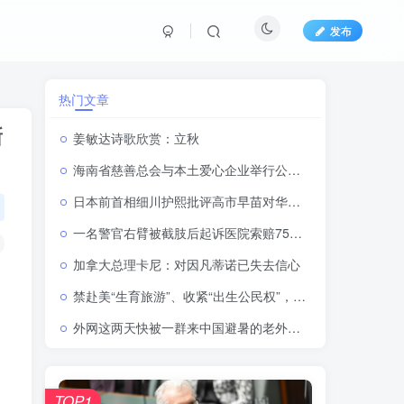
发布
热门文章
新
姜敏达诗歌欣赏：立秋
海南省慈善总会与本土爱心企业举行公益捐赠 启动仪式
日本前首相细川护熙批评高市早苗对华政策
一名警官右臂被截肢后起诉医院索赔7500多万卢比
加拿大总理卡尼：对因凡蒂诺已失去信心
禁赴美“生育旅游”、收紧“出生公民权”，特朗普再签行政令
外网这两天快被一群来中国避暑的老外刷屏了
TOP1