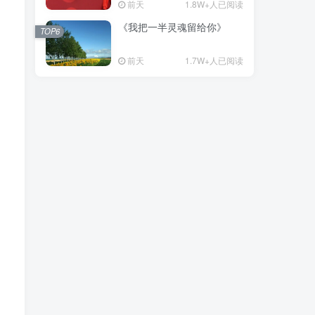
前天
1.8W+人已阅读
《我把一半灵魂留给你》
TOP6
前天
1.7W+人已阅读