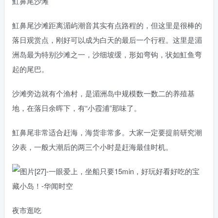
魟鼻尾沙滩
魟鼻尾沙滩距离湄屿潮音其实有点路程的，但这里是很棒的
落日观赏点，刚好可以成为白天的最后一个行程。这里是湄
洲岛最为特别沙滩之一，沙细坡缓，形如弯钩，状如魟鱼弯
起的尾巴。
沙滩旁边就有个渔村，是湄洲岛中规模数一数二的养殖基
地，在落日余晖下，有“小霞浦”那味了。
魟鼻尾非常适合赶海，海货非常多。大家一定要提前研究潮
汐表，一般大潮后的两三个小时是赶海最佳时机。
夜市逛吃