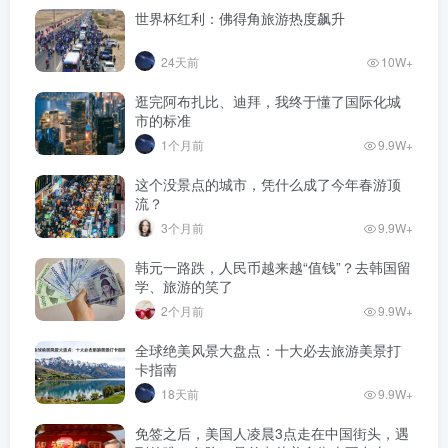
世界杯红利：佛得角旅游热度飙升
24天前
10W+
逛完阿布扎比、迪拜，我终于懂了国际化城
市的标准
1个月前
9.9W+
这个没景点的城市，凭什么成了今年春游顶
流？
3个月前
9.9W+
韩元一路跌，人民币越来越“值钱”？去韩国留
学、旅游的笑了
2个月前
9.9W+
全球绝美风景大盘点：十大必去旅游美景打
卡指南
18天前
9.9W+
免签之后，美国人凌晨3点走在中国街头，遇