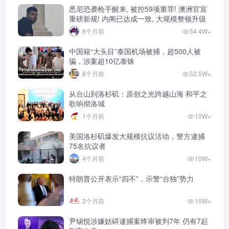
悉尼恐袭枪手醒来, 被控59项重罪! 澳洲官宣
重磅新规! 内阁已达成一致, 大规模整顿升级
8个月前
54.4W+
中国籍“大头目”泰国机场被捕，超500人被
骗，涉案超10亿泰铢
8个月前
52.5W+
从台山到洛杉矶：原创之光跨越山海 和平之
歌响彻洛城
1个月前
10W+
美国洛杉矶爆发大规模抗议活动，警方逮捕
75名抗议者
4个月前
10W+
特朗普公开表示“四不”，示警“台独”势力
2个月前
10W+
尹锡悦涉嫌妨碍逮捕案终审被判7年 仍有7起