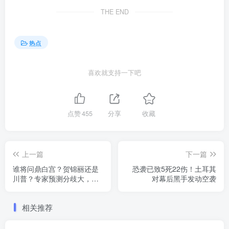
THE END
热点
喜欢就支持一下吧
点赞
455
分享
收藏
上一篇
下一篇
谁将问鼎白宫？贺锦丽还是
恐袭已致5死22伤！土耳其
川普？专家预测分歧大，网
对幕后黑手发动空袭
友热议：美国未来走向何
方？
相关推荐