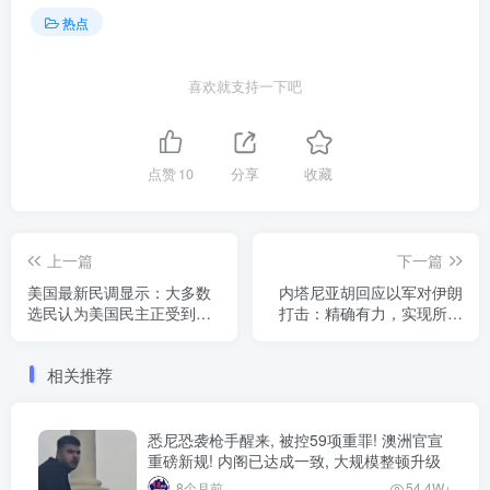
热点
喜欢就支持一下吧
点赞
10
分享
收藏
上一篇
下一篇
美国最新民调显示：大多数
内塔尼亚胡回应以军对伊朗
选民认为美国民主正受到威
打击：精确有力，实现所有
胁
目标
相关推荐
悉尼恐袭枪手醒来, 被控59项重罪! 澳洲官宣
重磅新规! 内阁已达成一致, 大规模整顿升级
8个月前
54.4W+