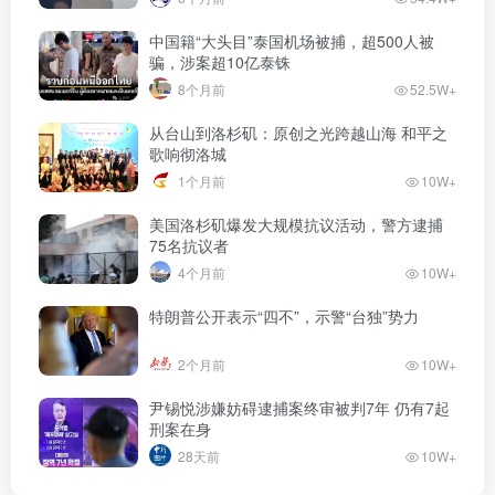
中国籍“大头目”泰国机场被捕，超500人被
骗，涉案超10亿泰铢
8个月前
52.5W+
从台山到洛杉矶：原创之光跨越山海 和平之
歌响彻洛城
1个月前
10W+
美国洛杉矶爆发大规模抗议活动，警方逮捕
75名抗议者
4个月前
10W+
特朗普公开表示“四不”，示警“台独”势力
2个月前
10W+
尹锡悦涉嫌妨碍逮捕案终审被判7年 仍有7起
刑案在身
28天前
10W+