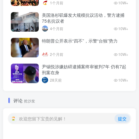
1个月前
10W+
美国洛杉矶爆发大规模抗议活动，警方逮捕
75名抗议者
4个月前
10W+
特朗普公开表示“四不”，示警“台独”势力
2个月前
10W+
尹锡悦涉嫌妨碍逮捕案终审被判7年 仍有7起
刑案在身
28天前
10W+
评论
抢沙发
欢迎您留下宝贵的见解！
提交