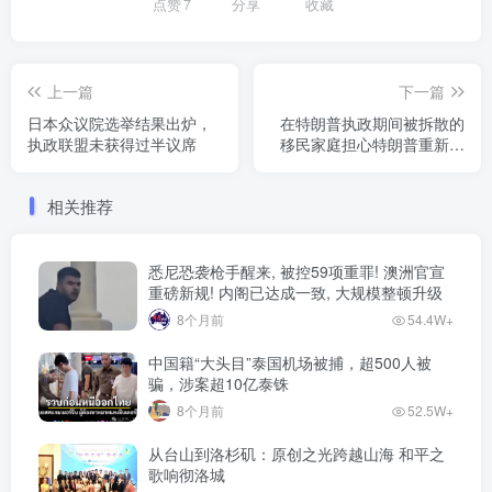
点赞
7
分享
收藏
上一篇
下一篇
日本众议院选举结果出炉，
在特朗普执政期间被拆散的
执政联盟未获得过半议席
移民家庭担心特朗普重新上
台
相关推荐
悉尼恐袭枪手醒来, 被控59项重罪! 澳洲官宣
重磅新规! 内阁已达成一致, 大规模整顿升级
8个月前
54.4W+
中国籍“大头目”泰国机场被捕，超500人被
骗，涉案超10亿泰铢
8个月前
52.5W+
从台山到洛杉矶：原创之光跨越山海 和平之
歌响彻洛城