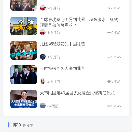
2个月前
10W+
全球最坑豪宅！晃到眩晕、墙裂漏水，纽约
顶豪是如何落寞的？
1个月前
9.9W+
扎姐揭秘最爱的中国味蕾
1个月前
9.9W+
一位特殊的客人来到北京
2个月前
9.9W+
大韩民国第49届国务总理金民锡离任仪式
34天前
9.8W+
评论
抢沙发