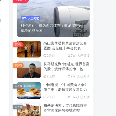
3W+人已阅读
以
科特迪瓦：成为西共体首个取消航空运
先
输税的成员国
昂山素季被拘禁后首次公开
TOP2
露面 会见红十字会代表
2天前
2.9W+人已阅读
从马斯克到“烤斯克”世界首富
TOP3
的脸，烧烤师傅的命：他靠
一张脸营业额翻4倍
2天前
2.9W+人已阅读
中国电视-《中国美食大会》
TOP4
第二季：老味道焕发新活力
2天前
2.9W+人已阅读
布基纳法索：过渡总统特拉
TOP5
奥雷强化宗教领域管控