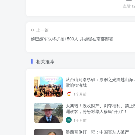
点赞
1
上一篇
黎巴嫩军队将扩招1500人 并加强在南部部署
相关推荐
从台山到洛杉矶：原创之光跨越山海 
歌响彻洛城
1个月前
太离谱！没收财产、剥夺福利、禁止
洲政客，纷纷对华人移民“开刀”！
1个月前
墨西哥倒打一耙：中国害别人破产