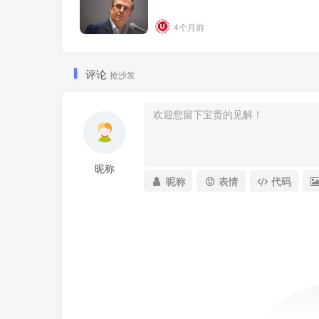
4个月前
评论
抢沙发
昵称
昵称
表情
代码