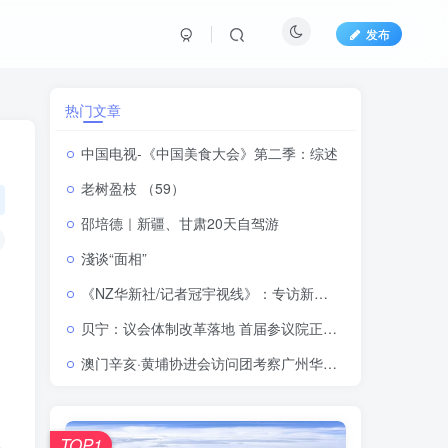
发布
热门文章
中国电视-《中国美食大会》第二季：综述
老树盈枝 （59）
邵培德｜新疆、甘肃20天自驾游
淺谈“面相”
《NZ华新社/记者冠宇视线》：专访新西兰华人建筑商协会会长许立》
贝宁：议会体制改革落地 首届参议院正式揭牌运行
澳门辛亥·黄埔协进会访问团考察广州华立学院（江门校区）
人
TOP1