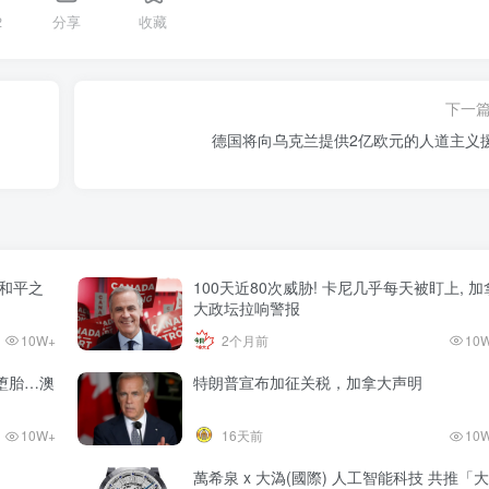
2
分享
收藏
下一
德国将向乌克兰提供2亿欧元的人道主义
和平之
100天近80次威胁! 卡尼几乎每天被盯上, 加
大政坛拉响警报
10W+
2个月前
10
堕胎…澳
特朗普宣布加征关税，加拿大声明
10W+
16天前
10
萬希泉 x 大溈(國際) 人工智能科技 共推「大