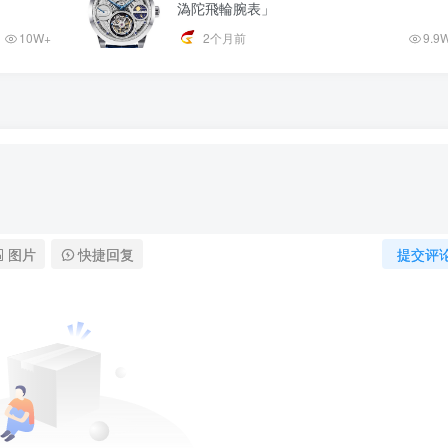
溈陀飛輪腕表」
10W+
2个月前
9.9
图片
快捷回复
提交评