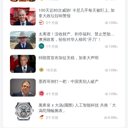
100天近80次威胁! 卡尼几乎每天被盯上, 加
拿大政坛拉响警报
2个月前
10W+
太离谱！没收财产、剥夺福利、禁止堕胎…
澳洲政客，纷纷对华人移民“开刀”！
1个月前
10W+
特朗普宣布加征关税，加拿大声明
16天前
10W+
墨西哥倒打一耙：中国害别人破产
4个月前
10W+
萬希泉 x 大溈(國際) 人工智能科技 共推「大
溈陀飛輪腕表」
2个月前
9.9W+