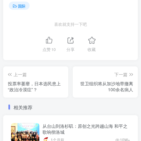
国际
喜欢就支持一下吧
点赞
10
分享
收藏
上一篇
下一篇
投票率萎靡，日本选民患上
世卫组织将从加沙地带撤离
“政治冷漠症”？
100余名病人
相关推荐
从台山到洛杉矶：原创之光跨越山海 和平之
歌响彻洛城
1个月前
10W+