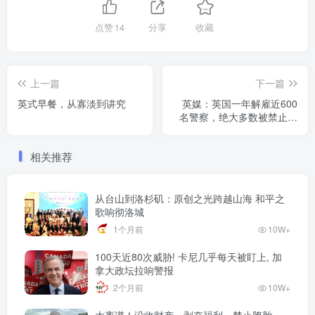
点赞
14
分享
收藏
上一篇
下一篇
英式早餐，从寡淡到讲究
英媒：英国一年解雇近600
名警察，绝大多数被禁止返
聘
相关推荐
从台山到洛杉矶：原创之光跨越山海 和平之
歌响彻洛城
1个月前
10W+
100天近80次威胁! 卡尼几乎每天被盯上, 加
拿大政坛拉响警报
2个月前
10W+
太离谱！没收财产、剥夺福利、禁止堕胎…