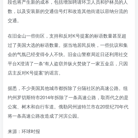
段也将产生新的成本，包括增加聘请环卫人员和护林员的人
数，以及安装新的交通信号灯和改造其他街道以容纳分流的
交通。
在旧金山一些街区，支持和反对K号提案的标语数量甚至超
过了美国大选的标语数量。据当地居民反映，一些抗议和集
会的气氛已经变得令人不快。旧金山警察局近日还利用社交
平台X澄清了一条“有人盗窃并纵火焚烧了一家五金店，只因
店主反对K号提案”的谣言。
据悉，不少美国其他城市都拆除了分隔社区的高速公路。纽
约州罗切斯特市2014年拆除了一条高速公路，取而代之的是
公寓、树木和自行车道。俄勒冈州波特兰市在20世纪70年代
将一条高速公路改造成了河滨公园。
来源：环球时报