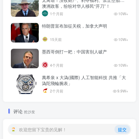
澳洲政客，纷纷对华人移民“开刀”！
1个月前
10W+
特朗普宣布加征关税，加拿大声明
15天前
10W+
墨西哥倒打一耙：中国害别人破产
4个月前
10W+
萬希泉 x 大溈(國際) 人工智能科技 共推「大
溈陀飛輪腕表」
2个月前
9.9W+
评论
抢沙发
欢迎您留下宝贵的见解！
提交