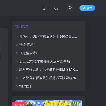
发布
热门文章
几内亚：GDP重核后跃升至360亿美元增幅达51.2%
淺谈“面相”
《定格成诗》
切坦·巴布拉尔被任命为反对党领袖
应对气候风险：毛里求斯推出M-STAR地理空间平台
一名警官右臂被截肢后起诉医院索赔7500多万卢比
“懂”之难
TOP1