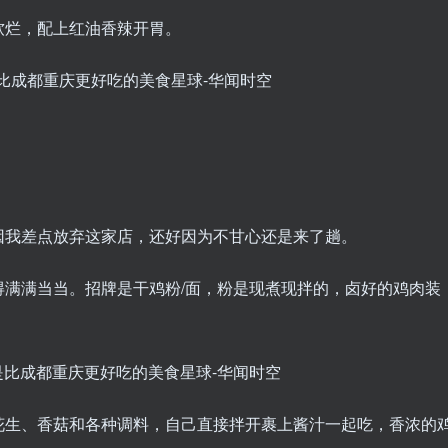
软烂，配上红油香辣开胃。
因我差点放弃这家店，还好因为不甘心还是来了趟。
得满满当当。招牌是干鸡粉/面，粉是现煮现拌的，卤好的鸡肉装
花生、香菇和各种调料，自己直接拌开裹上酱汁一起吃，香浓的