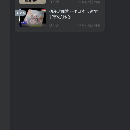
前天
1.9W+人已阅读
动漫封面遮不住日本加速“再
TOP6
军事化”野心
相
前天
1.8W+人已阅读