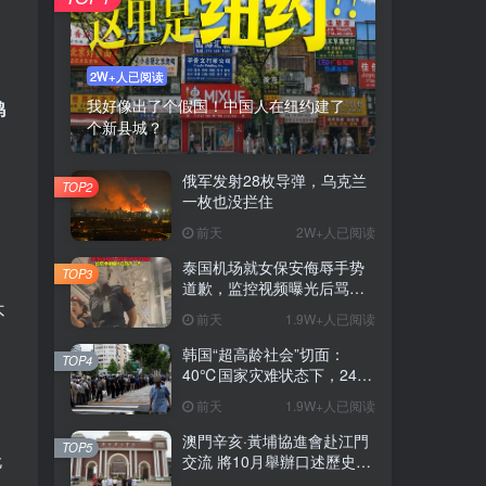
2W+人已阅读
我好像出了个假国！中国人在纽约建了
鸡
个新县城？
俄军发射28枚导弹，乌克兰
TOP2
一枚也没拦住
前天
2W+人已阅读
泰国机场就女保安侮辱手势
TOP3
道歉，监控视频曝光后骂声
一片
不
前天
1.9W+人已阅读
韩国“超高龄社会”切面：
TOP4
40℃国家灾难状态下，2400
名首尔老人还在巷子里收废
前天
1.9W+人已阅读
纸
澳門辛亥·黃埔協進會赴江門
TOP5
无
交流 將10月舉辦口述歷史座
談會