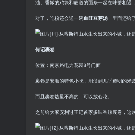
油、香嫩的鸡块和筋道的面条一起在味蕾相遇
对了，吃粉还会送一碗
血旺豆芽汤
，里面还给
何记裹卷
位置：南京路电力花园8号门面
裹卷是安顺的特色小吃，用薄到几乎透明的米
而且裹卷热量不高的，可以放心吃。
之前给大家安利过王记首家多味香辣裹卷，这