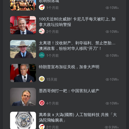
歌响彻洛城
1个月前
10W+
100天近80次威胁! 卡尼几乎每天被盯上, 加
拿大政坛拉响警报
2个月前
10W+
太离谱！没收财产、剥夺福利、禁止堕胎…
澳洲政客，纷纷对华人移民“开刀”！
1个月前
10W+
特朗普宣布加征关税，加拿大声明
15天前
10W+
墨西哥倒打一耙：中国害别人破产
4个月前
10W+
萬希泉 x 大溈(國際) 人工智能科技 共推「大
溈陀飛輪腕表」
2个月前
9.9W+