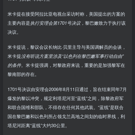
米卡提在接受阿拉比亚电视台采访时称，美国提出的方案的
主要内容是
执行安理会第1701号决议
，黎巴嫩致力于执行该
决议。
米卡提说，黎议会议长纳比·贝里主导与美国调解员的会谈，
米卡提
没有听说方案里涉及“以色列在黎巴嫩军事行动自由”
的条件。
米卡提强调，对黎政府来说，重要的是加强黎军在
黎南部的存在。
1701号决议由安理会2006年8月11日通过，旨在结束同年7月
爆发的黎以冲突，规定利塔尼河至“蓝线”之间，除黎政府军
和联合国维和部队，不得存在任何其他武装。“蓝线”是联合
国在黎巴嫩和以色列所占领戈兰高地之间划的临时界线，利
塔尼河距离“蓝线”大约30公里。