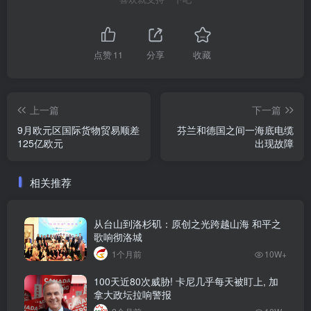
点赞
11
分享
收藏
上一篇
下一篇
9月欧元区国际货物贸易顺差
芬兰和德国之间一海底电缆
125亿欧元
出现故障
相关推荐
从台山到洛杉矶：原创之光跨越山海 和平之
歌响彻洛城
1个月前
10W+
100天近80次威胁! 卡尼几乎每天被盯上, 加
拿大政坛拉响警报