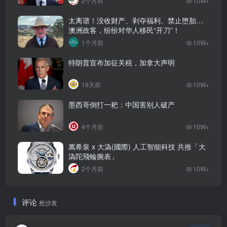
2个月前
10W+
太离谱！没收财产、剥夺福利、禁止堕胎…
澳洲政客，纷纷对华人移民“开刀”！
1个月前
10W+
特朗普宣布加征关税，加拿大声明
19天前
10W+
墨西哥倒打一耙：中国害别人破产
4个月前
10W+
萬希泉 x 大溈(國際) 人工智能科技 共推「大
溈陀飛輪腕表」
2个月前
10W+
评论
抢沙发