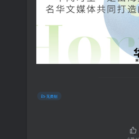
无类别
点赞
1