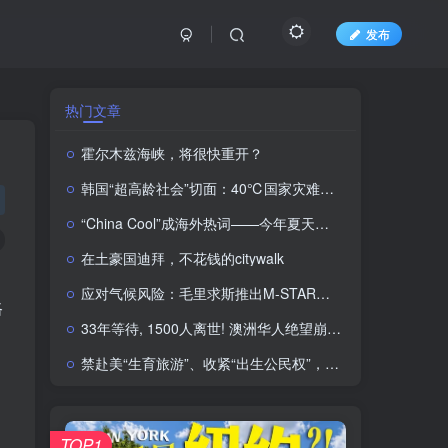
发布
热门文章
霍尔木兹海峡，将很快重开？
韩国“超高龄社会”切面：40℃国家灾难状态下，2400名首尔老人还在巷子里收废纸
“China Cool”成海外热词——今年夏天，去中国纳个凉
在土豪国迪拜，不花钱的citywalk
应对气候风险：毛里求斯推出M-STAR地理空间平台
路
33年等待, 1500人离世! 澳洲华人绝望崩溃! 工党内部矛盾, 新移民政策引发大问题
禁赴美“生育旅游”、收紧“出生公民权”，特朗普再签行政令
TOP1