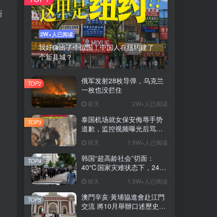
新
2W+人已阅读
我好像出了个假国！中国人在纽约建了
！
个新县城？
俄军发射28枚导弹，乌克兰
TOP2
一枚也没拦住
前天
2W+人已阅读
泰国机场就女保安侮辱手势
TOP3
道歉，监控视频曝光后骂声
一片
前天
1.9W+人已阅读
韩国“超高龄社会”切面：
TOP4
40℃国家灾难状态下，2400
名首尔老人还在巷子里收废
前天
1.9W+人已阅读
纸
澳門辛亥·黃埔協進會赴江門
TOP5
交流 將10月舉辦口述歷史座
談會