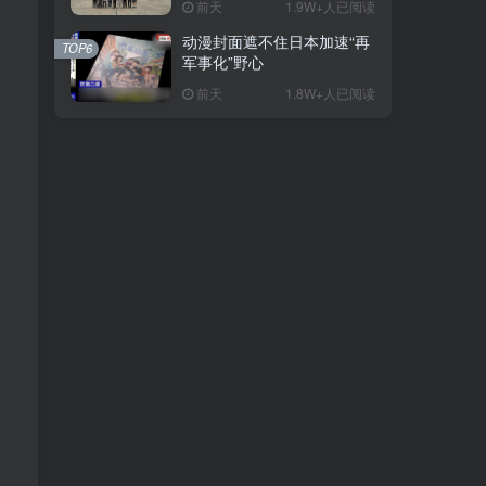
前天
1.9W+人已阅读
动漫封面遮不住日本加速“再
TOP6
军事化”野心
前天
1.8W+人已阅读