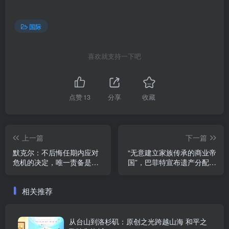
国际
喜欢就支持一下吧
点赞
13
分享
收藏
上一篇
下一篇
默克尔：不后悔任期内应对
“无意建立家族传承的商业帝
危机的决定，唯一责备是未
国”，巴菲特宣布遗产分配细
能让德国足够快建立军事威
节
慑能力
相关推荐
从台山到洛杉矶：原创之光跨越山海 和平之