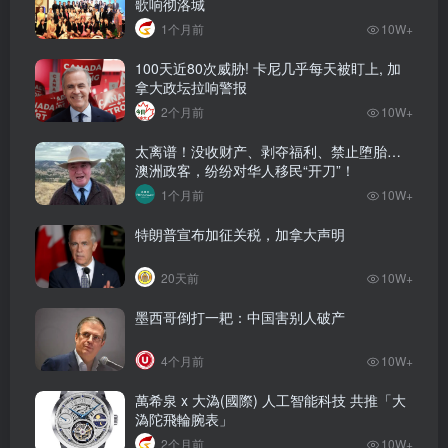
歌响彻洛城
1个月前
10W+
100天近80次威胁! 卡尼几乎每天被盯上, 加
拿大政坛拉响警报
2个月前
10W+
太离谱！没收财产、剥夺福利、禁止堕胎…
澳洲政客，纷纷对华人移民“开刀”！
1个月前
10W+
特朗普宣布加征关税，加拿大声明
20天前
10W+
墨西哥倒打一耙：中国害别人破产
4个月前
10W+
萬希泉 x 大溈(國際) 人工智能科技 共推「大
溈陀飛輪腕表」
2个月前
10W+