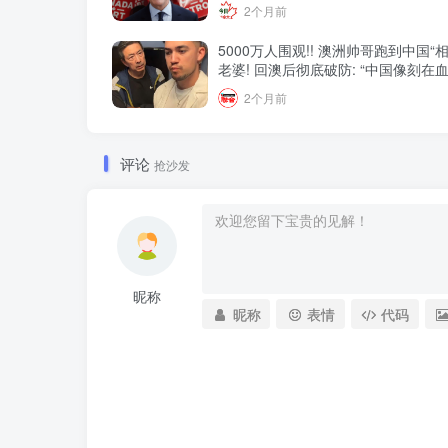
2个月前
5000万人围观!! 澳洲帅哥跑到中国“
老婆! 回澳后彻底破防: “中国像刻在
家”! 全网疯狂热议…
2个月前
评论
抢沙发
昵称
昵称
表情
代码