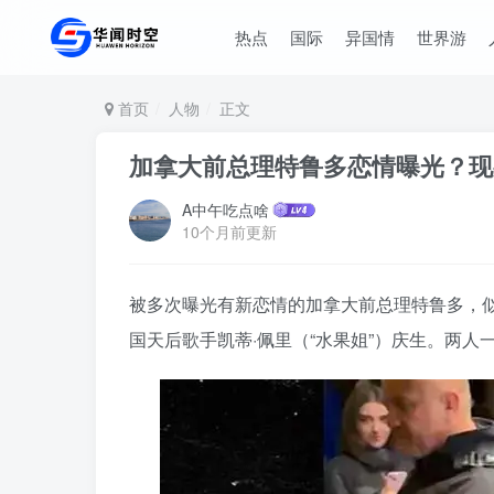
热点
国际
异国情
世界游
首页
人物
正文
加拿大前总理特鲁多恋情曝光？
A中午吃点啥
10个月前更新
被多次曝光有新恋情的加拿大前总理特鲁多，似
国天后歌手凯蒂·佩里（“水果姐”）庆生。两