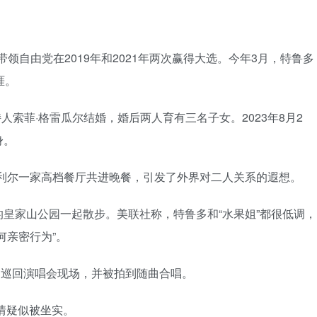
带领自由党在2019年和2021年两次赢得大选。今年3月，特鲁多
涯。
人索菲·格雷瓜尔结婚，婚后两人育有三名子女。2023年8月2
身。
蒙特利尔一家高档餐厅共进晚餐，引发了外界对二人关系的遐想。
皇家山公园一起散步。美联社称，特鲁多和“水果姐”都很低调，
何亲密行为”。
”的巡回演唱会现场，并被拍到随曲合唱。
情疑似被坐实。