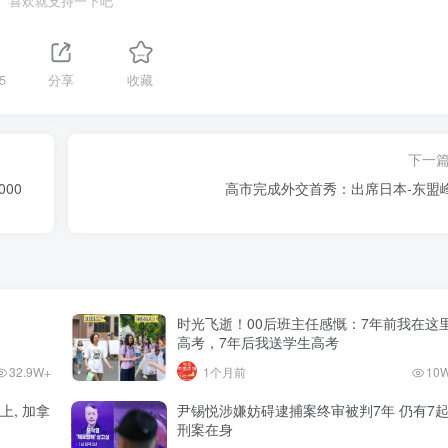
喜欢就支持一下吧
5
分享
收藏
下一
00
高市完成外交首秀：出席日本-东盟
时光飞逝！00后班主任感慨：7年前我在这
高考，7年后我送学生高考
32.9W+
1个月前
10
上, 加拿
尹锡悦涉嫌妨碍逮捕案终审被判7年 仍有7
刑案在身