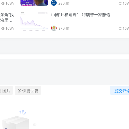
10W+
28天前
10
相亲角”找
币圈“尸横遍野”，特朗普一家赚饱
血液里的
10W+
37天前
10
图片
快捷回复
提交评