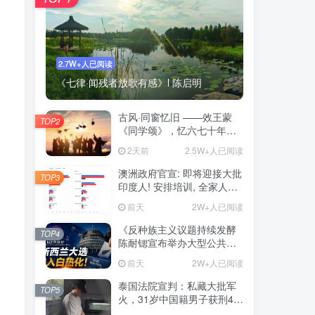
2.7W+人已阅读
《七律·闻残者放歌有感》l 陈启明
古风·同窗忆旧 ——效王蒙
TOP2
《同学颂》，忆六七十年代
同窗岁月
2天前
2.5W+人已阅读
澳洲政府官宣: 即将迎接大批
TOP3
印度人! 安排培训, 全家人都
能一起来! 疯狂抢占名额
前天
2W+人已阅读
《反种族主义议题持续发酵
TOP4
陈耐锶宣布举办大型公共会
议 前总理Helen Clark将出
前天
2W+人已阅读
席》——新西兰大选进入白
热化阶段 种族关系与对华政
泰国法院宣判：私藏大批军
TOP5
策再成选战焦点
火，31岁中国籍男子获刑46
年