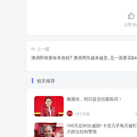
点赞
36
上一篇
澳洲即将要收单身税? 澳洲男性越来越贵, 见一面要花$40
相关推荐
佩通坦，明日提交结案陈词！
12个月前
100天近80次威胁! 卡尼几乎每天被盯
大政坛拉响警报