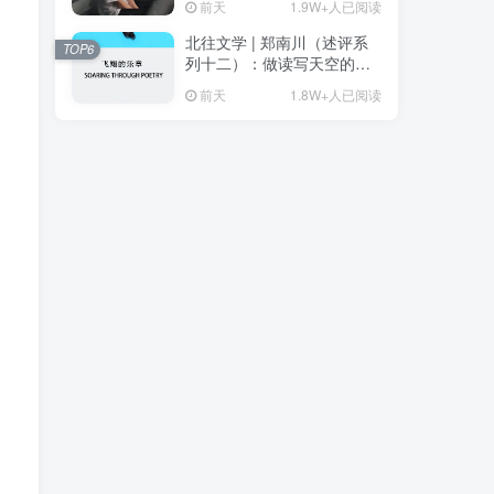
前天
1.9W+人已阅读
北往文学 | 郑南川（述评系
TOP6
列十二）：做读写天空的诗
人（原载邓丽《飞翔的乐
前天
1.8W+人已阅读
章》）（附：心漫述评）