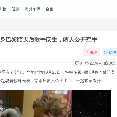
人物
视频
海外华媒
合集
现身巴黎陪天后歌手庆生，两人公开牵手
关注
私信
0
2.6W+
365
乎有了实证。当地时间10月25日，特鲁多被拍到现身巴黎陪美
人一起观看歌舞表演，结束后两人牵手出门，一起乘车离开。