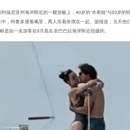
福尼亚州海岸附近的一艘游艇上，40岁的“水果姐”与53岁的
片中，特鲁多搂着佩里，两人笑着依偎在一起。据报道，当天他
据称是由一名游客在9月底在圣巴巴拉海岸附近拍摄的。