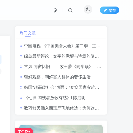
发布
热门文章
中国电视-《中国美食大会》第二季：主创感悟
绿岛最新评论：文字的觉醒与诗意的复甦 ——桂清扬与满涛两代翻译家的灵魂共振
古风·同窗忆旧 ——效王蒙《同学颂》，忆六七十年代同窗岁月
朝鲜观察，朝鲜富人群体的奢侈生活
韩国“超高龄社会”切面：40℃国家灾难状态下，2400名首尔老人还在巷子里收废纸
《七律·闻残者放歌有感》l 陈启明
数万移民涌入西班牙飞地休达：为何这里成为进入欧盟的重要通道？
TOP1