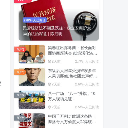
2.8W+人已阅读
民营经济法不溯及既往：稳企安商护大
局的法治深意 | 陈启明
梁春红出席粤商・省长面对
TOP2
面协商座谈会 献策活化湛江
海味粽子
2天前
2.7W+人已阅读
东纵后人房屋受损维权多年
TOP3
未果 期盼红色社团发声纾解
安居难题
登
2天前
2.6W+人已阅读
八一广场，“八一”升旗，10
TOP4
万人现场见证！
2天前
2.5W+人已阅读
中国千万别走欧洲这条路：
TOP5
摩洛哥六万偷渡大军爆破西
班牙，欧洲移民问题何解？