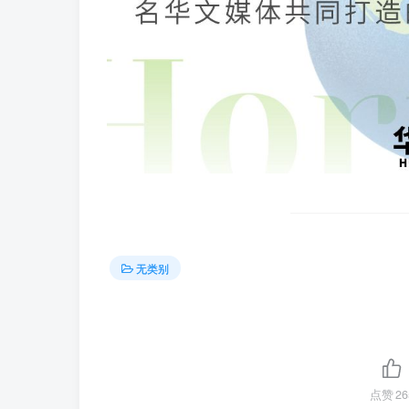
无类别
点赞
26