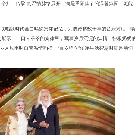
伴—牵挂—传承”的温情脉络展开，满是重阳佳节的温馨氛围，更能
歌》联唱以时代金曲唤醒集体记忆，完成跨越数十年的音乐对话，
的展示——口琴爷爷的旋律里，藏着岁月沉淀的温情；快板奶奶
享岁月故事时自带温情韵律，“百岁瑶医”传递生活智慧时满是亲切