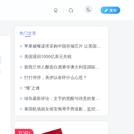
发布
热门文章
苹果被曝谋求采购中国存储芯片 让美国坐不住了
美国退回1000亿美元关税
新西兰华人酿造白酒勇夺澳大利亚国际酒水大奖赛金奖一一连续三年获奖，实现铜奖、银奖到金奖的历史性跨越
打打停停，美伊以各怀什么心思？
“懂”之难
绿岛最新评论：文字的觉醒与诗意的复甦 ——桂清扬与满涛两代翻译家的灵魂共振
泰国机场就女保安侮辱手势道歉，监控视频曝光后骂声一片
TOP1