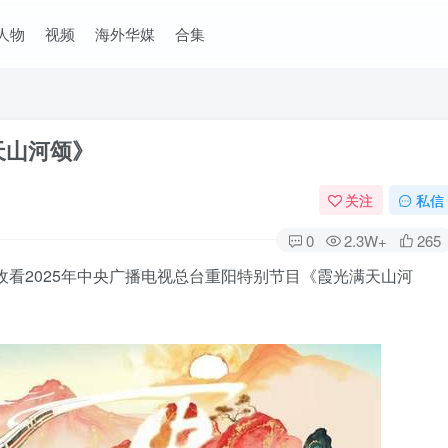
人物
视频
海外华媒
合集
天山河颂》
关注
私信
0
2.3W+
265
收看2025年中央广播电视总台重阳特别节目《霞光满天山河